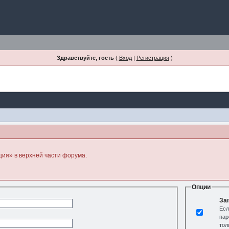
Здравствуйте, гость
(
Вход
|
Регистрация
)
ция» в верхней части форума.
Опции
За
Есл
пар
тол