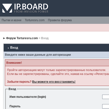
Пытки и казни
Torturesru.com
Правила форума
Форум Torturesru.com
> Вход
Вход
Введите ниже ваши данные для авторизации
Внимание!
Пройти авторизацию могут только зарегистрированные пользователи.
Если вы не зарегистрированы, сделайте это, нажав на ссылку «Регистра
Забыли пароль?
Вы можете его восстановить!
Вход
Имя пользователя (login)
Пароль