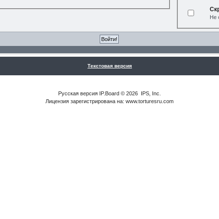
Ск
Не 
Текстовая версия
Русская версия
IP.Board
© 2026
IPS, Inc
.
Лицензия зарегистрирована на: www.torturesru.com