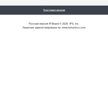
Текстовая версия
Русская версия
IP.Board
© 2026
IPS, Inc
.
Лицензия зарегистрирована на: www.torturesru.com