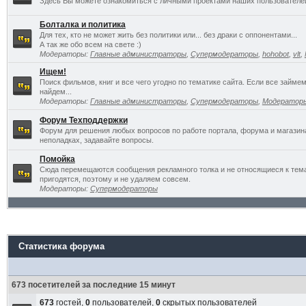
Здесь Вы можете ознакомиться с личными проектами наших пользователе
Болталка и политика
Для тех, кто не может жить без политики или... без драки с оппонентами...
А так же обо всем на свете :)
Модераторы:
Главные администраторы
,
Супермодераторы
,
hohobot
,
vlt
,
Ищем!
Поиск фильмов, книг и все чего угодно по тематике сайта. Если все займ
найдем...
Модераторы:
Главные администраторы
,
Супермодераторы
,
Модератор
Форум Техподдержки
Форум для решения любых вопросов по работе портала, форума и магазин
неполадках, задавайте вопросы.
Помойка
Сюда перемещаются сообщения рекламного толка и не относящиеся к темат
пригодятся, поэтому и не удаляем совсем.
Модераторы:
Супермодераторы
Статистика форума
673 посетителей за последние 15 минут
673
гостей,
0
пользователей,
0
скрытых пользователей