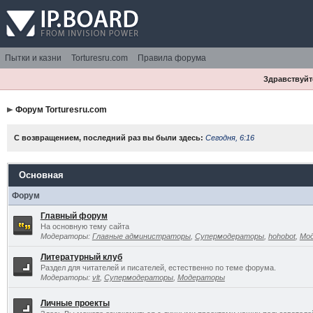
Пытки и казни
Torturesru.com
Правила форума
Здравствуйте
Форум Torturesru.com
С возвращением, последний раз вы были здесь:
Сегодня, 6:16
Основная
Форум
Главный форум
На основную тему сайта
Модераторы:
Главные администраторы
,
Супермодераторы
,
hohobot
,
Мо
Литературный клуб
Раздел для читателей и писателей, естественно по теме форума.
Модераторы:
vlt
,
Супермодераторы
,
Модераторы
Личные проекты