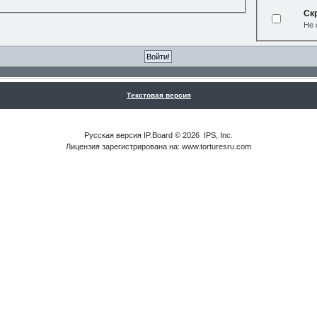
Ск
Не 
Текстовая версия
Русская версия
IP.Board
© 2026
IPS, Inc
.
Лицензия зарегистрирована на: www.torturesru.com