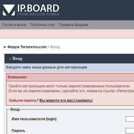
Пытки и казни
Torturesru.com
Правила форума
Форум Torturesru.com
> Вход
Вход
Введите ниже ваши данные для авторизации
Внимание!
Пройти авторизацию могут только зарегистрированные пользователи.
Если вы не зарегистрированы, сделайте это, нажав на ссылку «Регистра
Забыли пароль?
Вы можете его восстановить!
Вход
Имя пользователя (login)
Пароль