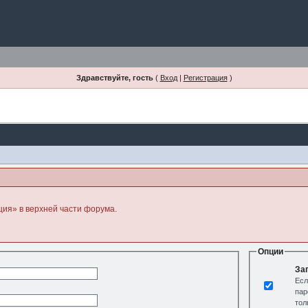
Здравствуйте, гость
(
Вход
|
Регистрация
)
ция» в верхней части форума.
Опции
За
Есл
пар
тол