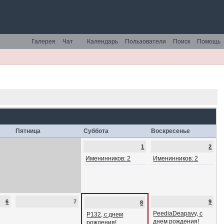
Галерея
Чат
Календарь
Пользователи
Поиск
Помощь
Пятница
Суббота
Воскресенье
1
2
Именинников: 2
Именинников: 2
6
7
9
8
PeediaDeapavy, с
P132, с днем
днем рождения!
рождения!