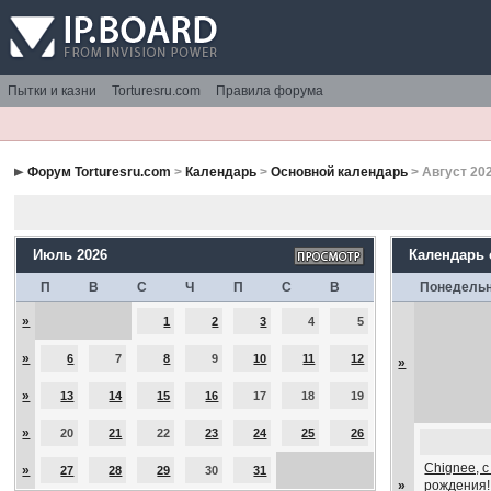
Пытки и казни
Torturesru.com
Правила форума
Форум Torturesru.com
>
Календарь
>
Основной календарь
> Август 20
Июль 2026
Календарь
П
В
С
Ч
П
С
В
Понедель
»
1
2
3
4
5
»
6
7
8
9
10
11
12
»
»
13
14
15
16
17
18
19
»
20
21
22
23
24
25
26
Chignee, 
»
27
28
29
30
31
»
рождения!