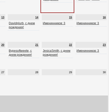
13
14
15
16
Davidplurb, с днем
Именинников: 3
Именинников: 3
рождения!
20
21
22
23
Bypesoftweete, с
JesicaSmith, с днем
Именинников: 3
днем рождения!
рождения!
27
28
29
30