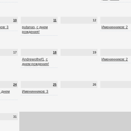
10
11
12
ов: 3
putanas, с днем
Именинников: 2
рождения!
17
18
19
Andrewothef1, с
Именинников: 2
днем рождения!
24
25
26
 с днем
Именинников: 3
31