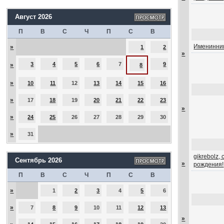
Август 2026
П
В
С
Ч
П
С
В
Именинник
»
1
2
»
3
4
5
6
7
9
»
8
»
10
11
12
13
14
15
16
»
17
18
19
20
21
22
23
»
»
24
25
26
27
28
29
30
»
31
gikrebolz,
Сентябрь 2026
»
рождения!
П
В
С
Ч
П
С
В
»
1
2
3
4
5
6
»
7
8
9
10
11
12
13
»