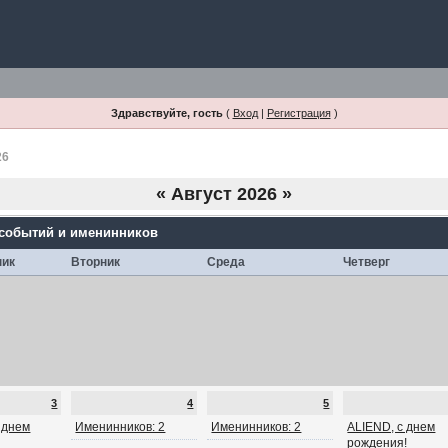
Здравствуйте, гость
(
Вход
|
Регистрация
)
26
«
Август 2026
»
 событий и именинников
ник
Вторник
Среда
Четверг
3
4
5
с днем
Именинников: 2
Именинников: 2
ALIEND, с днем
рождения!