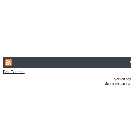
PornExtremal
Русская ве
Лицензия зарегис