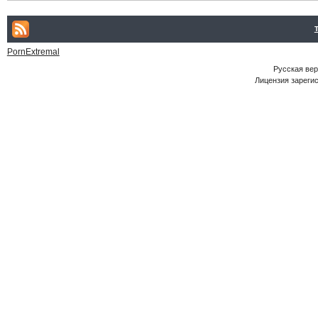
PornExtremal
Русская ве
Лицензия зарегис