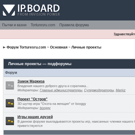
Пытки и казни
Torturesru.com
Правила форума
Здравствуйте
Форум Torturesru.com
>
Основная
>
Личные проекты
Личные проекты — подфорумы
Форум
Замок Маркиза
Владения нашего доброго друга и соратника...
Модераторы:
Главные администраторы
,
Супермодераторы
,
Markiz
Проект "Остров"
3D шутер игра "Охота на женщин" от booggy
Модераторы:
booggy
Игры наших друзей
В данном форуме выкладываются проекты игр, наисанных членми нашего 
приветствуются