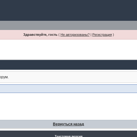
Здравствуйте, гость
(
Не авторизованы?
|
Регистрация
)
орум.
Вернуться назад
Текстовая версия