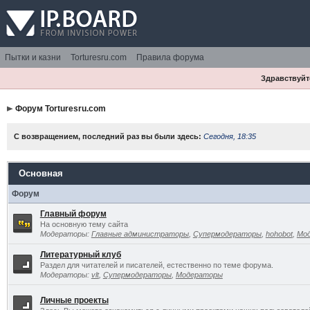
Пытки и казни
Torturesru.com
Правила форума
Здравствуйте
Форум Torturesru.com
С возвращением, последний раз вы были здесь:
Сегодня, 18:35
Основная
Форум
Главный форум
На основную тему сайта
Модераторы:
Главные администраторы
,
Супермодераторы
,
hohobot
,
Мо
Литературный клуб
Раздел для читателей и писателей, естественно по теме форума.
Модераторы:
vlt
,
Супермодераторы
,
Модераторы
Личные проекты