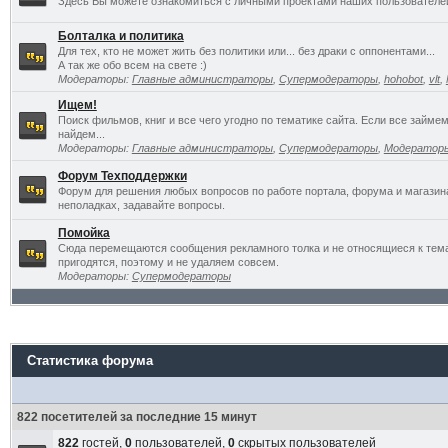
Здесь Вы можете ознакомиться с личными проектами наших пользователе
Болталка и политика
Для тех, кто не может жить без политики или... без драки с оппонентами...
А так же обо всем на свете :)
Модераторы:
Главные администраторы
,
Супермодераторы
,
hohobot
,
vlt
,
Ищем!
Поиск фильмов, книг и все чего угодно по тематике сайта. Если все займ
найдем...
Модераторы:
Главные администраторы
,
Супермодераторы
,
Модератор
Форум Техподдержки
Форум для решения любых вопросов по работе портала, форума и магазин
неполадках, задавайте вопросы.
Помойка
Сюда перемещаются сообщения рекламного толка и не относящиеся к темат
пригодятся, поэтому и не удаляем совсем.
Модераторы:
Супермодераторы
Статистика форума
822 посетителей за последние 15 минут
822
гостей,
0
пользователей,
0
скрытых пользователей