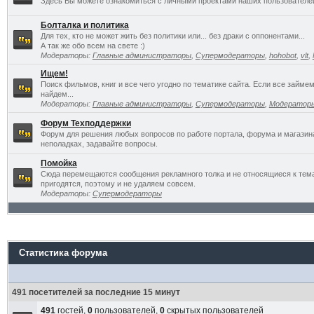
Здесь Вы можете ознакомиться с личными проектами наших пользователе
Болталка и политика
Для тех, кто не может жить без политики или... без драки с оппонентами...
А так же обо всем на свете :)
Модераторы:
Главные администраторы
,
Супермодераторы
,
hohobot
,
vlt
,
Ищем!
Поиск фильмов, книг и все чего угодно по тематике сайта. Если все займ
найдем...
Модераторы:
Главные администраторы
,
Супермодераторы
,
Модератор
Форум Техподдержки
Форум для решения любых вопросов по работе портала, форума и магазин
неполадках, задавайте вопросы.
Помойка
Сюда перемещаются сообщения рекламного толка и не относящиеся к темат
пригодятся, поэтому и не удаляем совсем.
Модераторы:
Супермодераторы
Статистика форума
491 посетителей за последние 15 минут
491
гостей,
0
пользователей,
0
скрытых пользователей