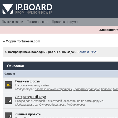
Пытки и казни
Torturesru.com
Правила форума
Здравствуйте
Форум Torturesru.com
С возвращением, последний раз вы были здесь:
Сегодня, 11:28
Основная
Форум
Главный форум
На основную тему сайта
Модераторы:
Главные администраторы
,
Супермодераторы
,
hohobot
,
Мо
Литературный клуб
Раздел для читателей и писателей, естественно по теме форума.
Модераторы:
vlt
,
Супермодераторы
,
Модераторы
Личные проекты