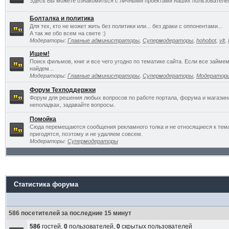
Здесь Вы можете ознакомиться с личными проектами наших пользователе
Болталка и политика
Для тех, кто не может жить без политики или... без драки с оппонентами...
А так же обо всем на свете :)
Модераторы:
Главные администраторы
,
Супермодераторы
,
hohobot
,
vlt
,
Ищем!
Поиск фильмов, книг и все чего угодно по тематике сайта. Если все займ
найдем...
Модераторы:
Главные администраторы
,
Супермодераторы
,
Модератор
Форум Техподдержки
Форум для решения любых вопросов по работе портала, форума и магазин
неполадках, задавайте вопросы.
Помойка
Сюда перемещаются сообщения рекламного толка и не относящиеся к темат
пригодятся, поэтому и не удаляем совсем.
Модераторы:
Супермодераторы
Статистика форума
586 посетителей за последние 15 минут
586
гостей,
0
пользователей,
0
скрытых пользователей