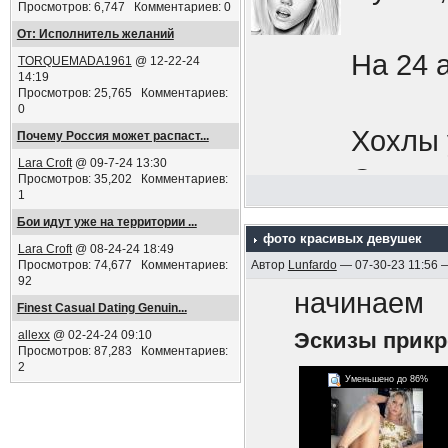
Просмотров: 6,747 Комментариев: 0
Добров
От: Исполнитель желаний
будь н
На 24 
TORQUEMADA1961
@ 12-22-24
14:19
Кафешк
Просмотров: 25,765 Комментариев:
0
увесел
Хохлы 
Почему Россия может распаст...
мобили
Lara Croft
@ 09-7-24 13:30
Окапыв
Просмотров: 35,202 Комментариев:
1
сбежат
Границ
Бои идут уже на территории ...
импери
фото красивых девушек
Lara Croft
@ 08-24-24 18:49
Просмотров: 74,677 Комментариев:
Автор
Lunfardo
— 07-30-23 11:56 
нападе
92
Срочни
начинаем
Finest Сasual Dating Genuin...
выдавл
бреши,
allexx
@ 02-24-24 09:10
Эскизы прик
перефе
Просмотров: 87,283 Комментариев:
в осен
2
Уменьшено до 86%
Знаете
ПЫСЫ
мобили