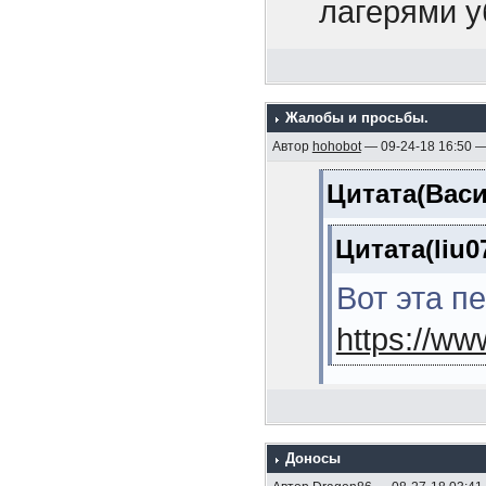
1925 гг. (М
лагерями у
11. Линейн
передовика
(Кузнецов Л
рассказыва
12. Эскадр
Жалобы и просьбы.
Так это пер
Автор
hohobot
— 09-24-18 16:50 
(Мельников 
товарищ, к
Цитата(Васи
13. Морска
среагирова
В.Я. , 2006,
Цитата(liu0
14. Линейн
Вот эта п
(Михайлов А
https://w
15. Операц
японскую во
Лучше тогд
стр.)
Доносы
Цитата