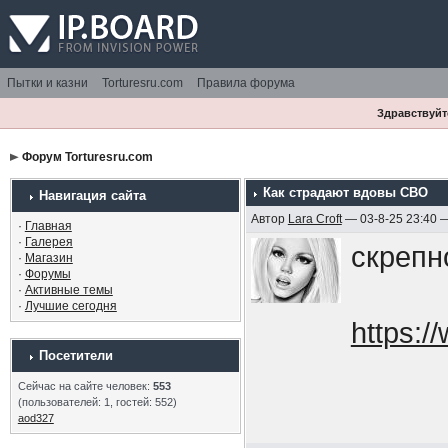
Пытки и казни
Torturesru.com
Правила форума
Здравствуйте
Форум Torturesru.com
Как страдают вдовы СВО
Навигация сайта
Автор
Lara Croft
— 03-8-25 23:40 
·
Главная
·
Галерея
скрепн
·
Магазин
·
Форумы
·
Активные темы
·
Лучшие сегодня
https:
Посетители
Сейчас на сайте человек:
553
(пользователей: 1, гостей: 552)
aod327