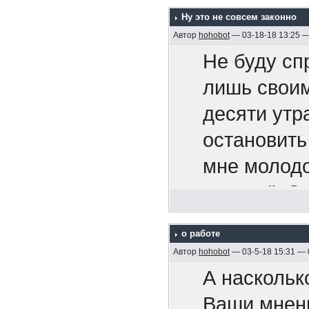
сообще
Bitouch Ha
что китайц
Ну это не совсем законно
безобр
Мартин Ка
Автор
hohobot
— 03-18-18 13:25 
Вам не
Не буду сп
вы можете 
ошибок
лишь своим
книг и
десяти утр
я могу оши
Вас не
https://www
остановить
у нас могу
называ
577554/
мне молодо
наша стран
продл
курсом". О
"партнеров
проло
Мужчины 
тем же курс
да
перег
о работе
Die Männer
хватило. И
но только 
Автор
hohobot
— 03-5-18 15:31 —
Что кро
Мужчины Эм
Сумашедшая
победили
А наскольк
диллер
год
Ваши мнен