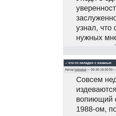
Апальков Ю
уверенност
4. "Акацук
заслуженно
5. Крейсер 
узнал, что 
6. На "Дейч
нужных мне
1995)
вовсе на о
7. Адмирал
65-ть расс
что-то неладно с казанью
8. Минные 
Сказать, чт
Автор
hohobot
— 09-30-18 00:50 
2005, 128 с
И тут не з
Совсем нед
9. Бронено
завтра инст
издеваются
Р.М. , 2005,
Маркиз мен
вопиющий с
10. Бронен
1988-ом, п