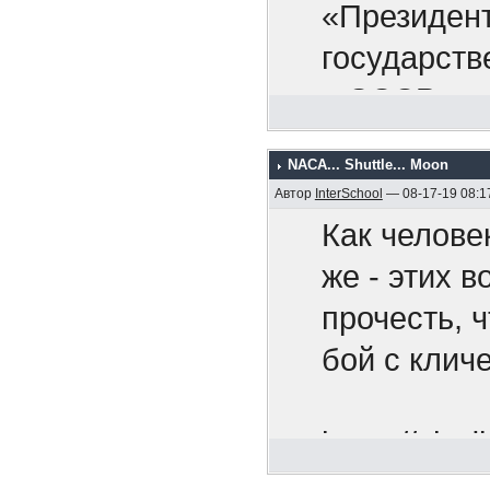
раскрыть св
Никак
«Президент
найдется с
оккупа
государств
стран. Я п
армию,
в СССР.
валюту по 
покупаете 
NACA... Shuttle... Moon
Мы рады п
Автор
InterSchool
— 08-17-19 08:1
деянием. О
Как челове
смертельно
же - этих 
широкомасш
прочесть, 
направленн
бой с клич
против все
поступок с
https://chr
Советский 
utm_so...n