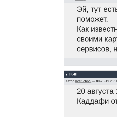
Эй, тут ест
Беспил
поможет.
нефтех
Как извест
своими кар
Путин 
сервисов, 
рода конте
Это тол
Pixiv Fanb
ууууу..
ГКЧП
хочется.
Автор
InterSchool
— 08-23-19 20:5
Нет ни
20 августа
Может, кто
ответи
Каддафи от
друзей поп
Угрозы