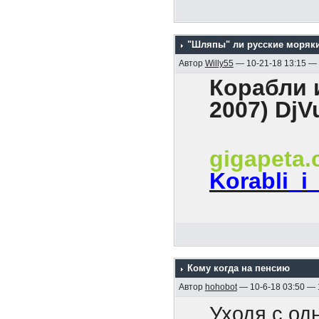
революцион
На хрен он
каждого он
мира!».
Как были б
всех потом
"Шляпы" ли русские моряк
твоим уход
Автор
Willy55
— 10-21-18 13:15 —
И как все, 
Корабли и
2007) DjV
gigapeta
Korabli_i
Содержани
1. Эскадра
Кому когда на пенсию
2. Гибель к
Автор
hohobot
— 10-6-18 03:50 —
3. Боевые к
Уходя с од