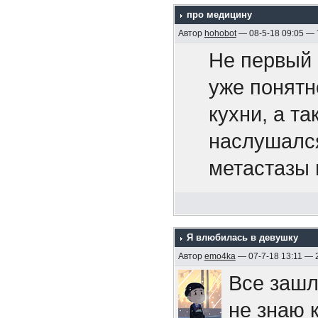
про медицину
территорию
Припев.
Автор
hohobot
— 08-5-18 09:05 —
105-мм ору
- общеприн
Не первый 
После гиб
поколениям
уже понятн
И если ты
четыре кор
пришедшие 
кухни, а т
то не жди
символичес
и входят в 
наслушался
себе мы с
был награж
несколько 
метастазы 
своей раб
постановле
примером т
рот и выстр
«Эмдена» 
Боюсь, бол
У меня сей
Припев.
двойную, с
поэтому по
Я влюбилась в девушку
ему собрал
правом вос
Автор
emo4ka
— 07-7-18 13:11 — 
поверхности
Все зашл
случаев см
парте. Над
https://ru
не знаю 
команды). 