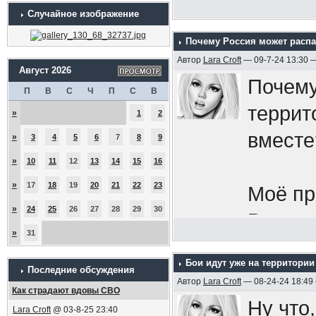
Случайное изображение
Почему Россия может распа
Автор
Lara Croft
— 09-7-24 13:30 
Август 2026
Почему
П
В
С
Ч
П
С
В
террит
»
1
2
вместе
»
3
4
5
6
7
8
9
»
10
11
12
13
14
15
16
»
17
18
19
20
21
22
23
Моё пр
»
24
25
26
27
28
29
30
Всу за
»
31
бы:
в 
Бои идут уже на территории
как од
Последние обсуждения
Автор
Lara Croft
— 08-24-24 18:49
Как страдают вдовы СВО
народ,
Ну что,
Lara Croft
@ 03-8-25 23:40