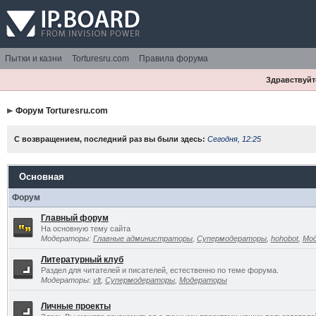
Пытки и казни
Torturesru.com
Правила форума
Здравствуйте
Форум Torturesru.com
С возвращением, последний раз вы были здесь:
Сегодня, 12:25
Основная
Форум
Главный форум
На основную тему сайта
Модераторы:
Главные администраторы
,
Супермодераторы
,
hohobot
,
Мо
Литературный клуб
Раздел для читателей и писателей, естественно по теме форума.
Модераторы:
vlt
,
Супермодераторы
,
Модераторы
Личные проекты