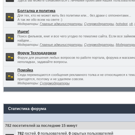
Здесь Вы можете ознакомиться с личными проектами наших пользователе
Болталка и политика
Для тех, кто не может жить без политики или... без драки с оппонентами...
А так же обо всем на свете :)
Модераторы:
Главные администраторы
,
Супермодераторы
,
hohobot
,
vlt
,
Ищем!
Поиск фильмов, книг и все чего угодно по тематике сайта. Если все займ
найдем...
Модераторы:
Главные администраторы
,
Супермодераторы
,
Модератор
Форум Техподдержки
Форум для решения любых вопросов по работе портала, форума и магазин
неполадках, задавайте вопросы.
Помойка
Сюда перемещаются сообщения рекламного толка и не относящиеся к темат
пригодятся, поэтому и не удаляем совсем.
Модераторы:
Супермодераторы
Статистика форума
782 посетителей за последние 15 минут
782
гостей,
0
пользователей,
0
скрытых пользователей