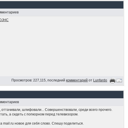
омментариев
d5DJHC
Просмотров: 227,115, последний
комментарий
от
Lunfardo
омментариев
 оттачивали, шлифовали... Совершенствовали, среди всего прочего.
тать, а сидеть с попкорном перед телевизором.
а mail.ru новое для себя слово. Спешу поделиться.