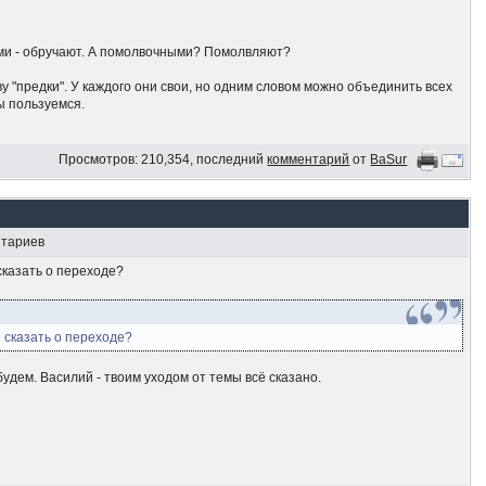
ми - обручают. А помолвочными? Помолвляют?
ву "предки". У каждого они свои, но одним словом можно объединить всех
мы пользуемся.
Просмотров: 210,354, последний
комментарий
от
BaSur
нтариев
 сказать о переходе?
о сказать о переходе?
будем. Василий - твоим уходом от темы всё сказано.