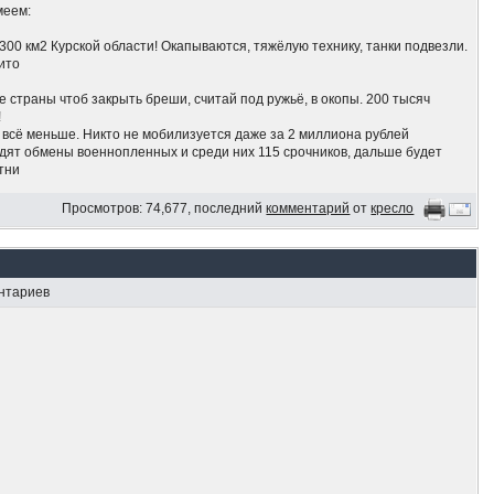
меем:
300 км2 Курской области! Окапываются, тяжёлую технику, танки подвезли.
ито
е страны чтоб закрыть бреши, считай под ружьё, в окопы. 200 тысяч
!
 всё меньше. Никто не мобилизуется даже за 2 миллиона рублей
одят обмены военнопленных и среди них 115 срочников, дальше будет
отни
егут хрен знает куда,побросав хозяйство, даже за Урал. Путин роздал по
Просмотров: 74,677, последний
комментарий
от
кресло
тем, кто официально уехал!
молебен против наступления ВСУ
ентариев
всей России и бомбят нефтехраны и НПЗ
ской области
л.. а что не слышал пока.. ууууу... держитесь там
ий, потому что Путин не ответил ядеркой на вторжение украинцев в
блеф.
ить украинских оккупантов нет. Люди пропускают украинскую армию,
Москву идёт.