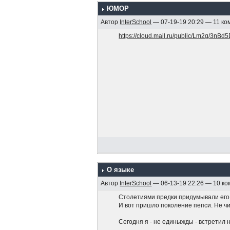
ЮМОР
Автор
InterSchool
— 07-19-19 20:29 — 11 к
https://cloud.mail.ru/public/Lm2g/3nB
О языке
Автор
InterSchool
— 06-13-19 22:26 — 10 к
Столетиями предки придумывали его,
И вот пришло поколение пепси. Не чи
Сегодня я - не единыжды - встретил н