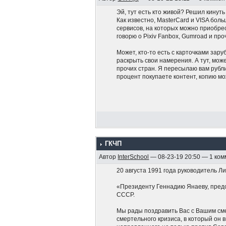
Эй, тут есть кто живой? Решил кинуть 
Как известно, MasterCard и VISA бол
сервисов, на которых можно приобре
говорю о Pixiv Fanbox, Gumroad и про
Может, кто-то есть с карточками зар
раскрыть свои намерения. А тут, може
прочих стран. Я пересылаю вам рубл
процент покупаете контент, копию мо
ГКЧП
Автор
InterSchool
— 08-23-19 20:50 — 1 ко
20 августа 1991 года руководитель Л
«Президенту Геннадию Янаеву, пред
СССР.
Мы рады поздравить Вас с Вашим см
смертельного кризиса, в который он 