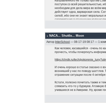
направленного не только против Сов
поступок со всей решительностью, и
необходим для дела мира во всём мир
действует одна, варварская сила. Си
силой, ибо они не знают моральных 
сдерживания в отношении колониал
все народы „третьего мира“, подвер
злостных намерений империализма. 
достоинства советского гражданина,
также для восстановления единства,
NACA... Shuttle... Moon
приверженность Социалистической Н
Автор
InterSchool
— 08-17-19 08:17 — 1 ко
с СССР, которой мы ни при каких усл
социализма и свободы всех народов 
Как человек, касавшийся - очень по к
подтверждаем, что поддерживаем Вас
прочесть, чтобы почерпнуть информац
свободы, социализма и мира!».
https://chrdk.ru/tech/pokorenie_luny?
И очень хорошо в статье сказано о 
возникший у нас по поводу шаттлов. То
отражение ситуации после 4 октября 
Кстати, полезно почитать также и тем
слямзить что-то у буржуев. Атомную
учившиеся не в Америке. Ну, кроме г
PS В заголовке темы нет опечатки. Э