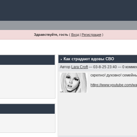
Здравствуйте, гость
(
Вход
|
Регистрация
)
Как страдают вдовы СВО
Автор
Lara Croft
— 03-8-25 23:40 — 0 комме
скрепно! духовно! семейн
https://www.youtube.com/