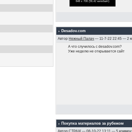
648 x 706 (56,42 килобайт)
Desadov.com
Автор
Нежный Палач
— 11-7-22 22:45 — 2 
А что случилось с desadov.com?
Уже неделю не открывается сайт
Покупка материалов за рубежом
Автор
CTPA}I{
— 08-10-22 13:11 — 5 комме