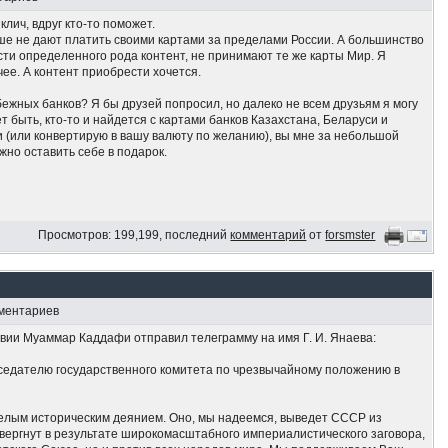
клич, вдруг кто-то поможет.
ьше не дают платить своими картами за пределами России. А большинство
сти определенного рода контент, не принимают те же карты Мир. Я
чее. А контент приобрести хочется.
убежных банков? Я бы друзей попросил, но далеко не всем друзьям я могу
т быть, кто-то и найдется с картами банков Казахстана, Беларуси и
и (или конвертирую в вашу валюту по желанию), вы мне за небольшой
жно оставить себе в подарок.
Просмотров: 199,199, последний
комментарий
от
forsmster
мментариев
ивии Муаммар Каддафи отправил телеграмму на имя Г. И. Янаева:
седателю государственного комитета по чрезвычайному положению в
елым историческим деянием. Оно, мы надеемся, выведет СССР из
ввергнут в результате широкомасштабного империалистического заговора,