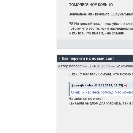
ПОМОЛВОЧНОЕ КОЛЬЦО
Венчальными - венчают. Обручальны
PS Не цепляйтесь, пожалуйста, к сло
потому, что это те, чьим наследием 
И как все, что имеем, - не храним.
Как перейти на новый сайт
Автор
hohobot
— 11-3-18 13:59 — 52 комме
О как . У нас весь бомонд. Что можно
Цитата(hohobot @ 3.11.2018, 13:55)
О как . У нас весь бомонд. Что можн
На хрен он не нужен.
Как были быдлом для Маркиза, так и 