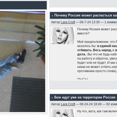
Почему Россия может распасться к
Автор
Lara Croft
— 09-7-24 13:30 — 1 комме
Почему Росиия может расп
вместе?
Моё предположение, что Р
казалось бы:
в единой на
отбивать. Весь народ, с
дела.
. Вы что ни будь на
на работу и обратно, ув
будет или не будет. И как
никак не может отбить на
противника просто слова)
ПЫСЫ
1)Владимир Путин заявил 
2)В России 20% семей с де
комитета Госдумы по защ
Бои идут уже на территории России
Также 45-60% семей с дет
Автор
Lara Croft
— 08-24-24 18:49 — 92 ко
приборы. В общей сложно
Останина на ВЭФ
Ну что, вата, как там вели