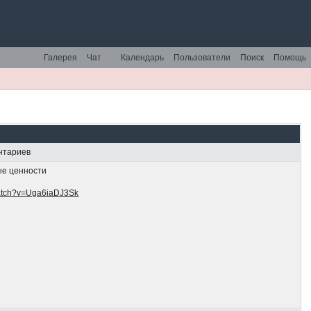
Галерея
Чат
Календарь
Пользователи
Поиск
Помощь
нтариев
ые ценности
watch?v=Uga6iaDJ3Sk