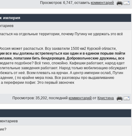
Просмотров: 6,747, оставить
комментарий
ак империя
нтариев
асться на отдельные территории, почему Путину не удержать это всё
оссия может распасться. Всу захватили 1500 км2 Курской области,
ции все мы должны встрепенуться как один и в едином порыве пойти
 вилами, лопатами бить бендеровцев. Добровольческие дружины, все
блюдаете подобное? Всё тихо, спокойно. Кафешки работают, народ едет
еселительные заведения работают. Народ только мобилизацию обсуждает
 сбежать от неё. Всем плевать на курчан. А центр империи ослаб, Путин
падение, ( по крайне мера пока. Все разговоры про выдавливанию
, а переферии пофиг. Это первый звоночек
что в России модно иметь много детей
Просмотров: 35,202, последний
комментарий
от
Кристина
тьми не могут позволить себе хоть что-то, кроме еды, — заявила глава
ите семьи Нина Останина
ьми могут приобрести только еду и одежду, но не крупные бытовые
мментариев
сти около 70% семей с детьми можно назвать бедными, — заявила
чие?