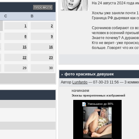
На 24 августа 2024 года и
Хохлы уже заняли почти 1
С
В
Граница РФ дырявая как с
1
2
Срочников собирают со вс
человек в осенний призыв
7
8
9
Знаете почему? А дураков
Кто не верит- уже происх
4
15
16
больше. Говорят что их с
1
22
23
Жители Курской области б
10 тысяч и то не всем, а 
8
29
30
На курской АЭС провели 
фото красивых девушек
Автор
Lunfardo
— 07-30-23 11:56 — 3 комм
Беспилотники летают по 
начинаем
Путин молчит на счёт Кур
Эскизы прикрепленных изображений
Это только то, что я слыша
Уменьшено до 86%
Нет никаких красных лин
Рф. Угрозы ядеркой это 
Никаких попыток останов
словно это Пригожин на 