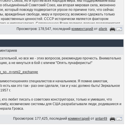
етского Союза, но и против всех народов мира. Мы поддерживаем Ваш
бо объединённый Советский Союз, как вторая мировая сила, жизненно
е, который повсюду подвергается угрозе по причине того, что сейчас
лы, враждебные свободе, миру и прогрессу, возможно сдержать только
и нравственных ценностей. СССР исторически является фактором
изма и империализма. Совершенное Вами великое деяние поддерживают
гающиеся вопреки своей воле насилию и разобщенности в результате
Просмотров: 178,547, последний
комментарий
от
afank
Это деяние очень важно для возрождения мирового престижа СССР,
 которое империалисты хотели попрать своими грязными ступнями, а
 столь необходимого для народов и территорий СССР. Мы подтверждаем
ародной Ливийской Арабской Джамахирии крепкой исторической дружбе
мментариев
овиях не поступались. Ливия выступает за обеспечение дела мира,
и своих принципов — в отличие от колеблющихся, слабых и алчных. Мы
асательной, но все же - этих вопросов, рекомендую прочесть. Внимательно
 и стоим вместе с Вами. Да здравствует революционная борьба во имя
ию, а не кинуться в бой с кличем "Опять лунаферисты!"
utm_so...n=smi2_exchange
взаимоотношениях специалистов и начальников. Я помню ажиотаж,
 есть как это так - раз они сделали, так и у нас должно быть! Зеркальное
1957 г.
, кто любит писать о советских конструкторах, только и умевших, что
 бомбу, космические системы для США разрабатывали люди, родившиеся и
енерала Гровса.
то я так попытался показать, что не лаптем щи хлебаю.
Просмотров: 177,425, последний
комментарий
от
antar49