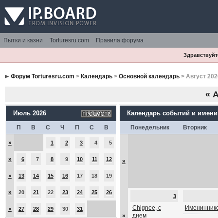
Пытки и казни
Torturesru.com
Правила форума
Здравствуйте
Форум Torturesru.com
>
Календарь
>
Основной календарь
> Август 202
«
А
Июль 2026
Календарь событий и имен
П
В
С
Ч
П
С
В
Понедельник
Вторник
»
1
2
3
4
5
»
6
7
8
9
10
11
12
»
»
13
14
15
16
17
18
19
»
20
21
22
23
24
25
26
3
Chignee, с
Имениннико
»
27
28
29
30
31
»
днем