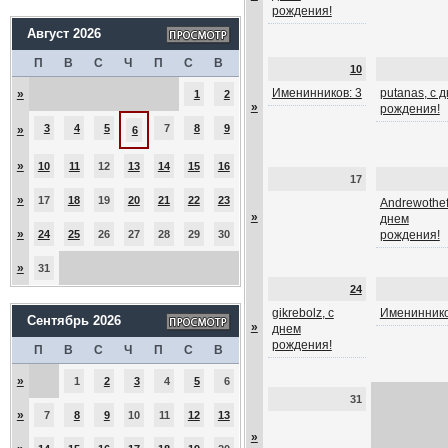
рождения!
Август 2026
П
В
С
Ч
П
С
В
10
Именинников: 3
putanas, с 
»
1
2
»
рождения!
3
4
5
7
8
9
»
6
»
10
11
12
13
14
15
16
17
»
17
18
19
20
21
22
23
Andrewothef
»
днем
»
24
25
26
27
28
29
30
рождения!
»
31
24
gikrebolz, с
Имениннико
Сентябрь 2026
»
днем
рождения!
П
В
С
Ч
П
С
В
»
1
2
3
4
5
6
31
»
7
8
9
10
11
12
13
»