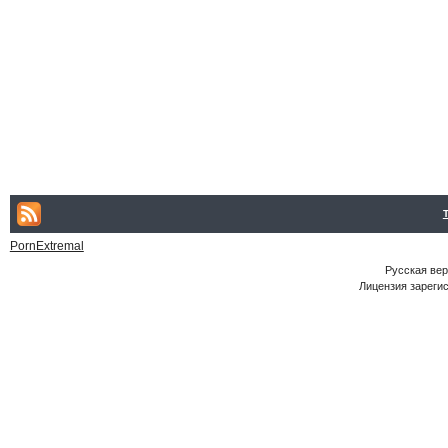
PornExtremal
Русская ве
Лицензия зарегис