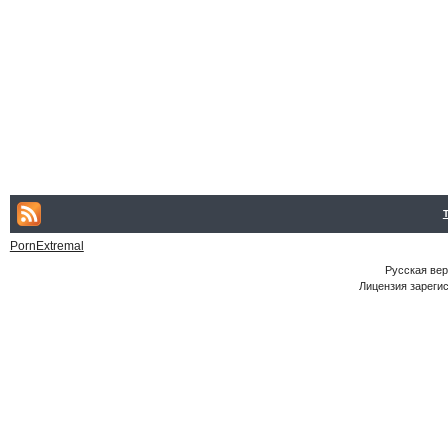
PornExtremal
Русская ве
Лицензия зарегис