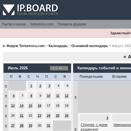
Пытки и казни
Torturesru.com
Правила форума
Здравствуйте
Форум Torturesru.com
>
Календарь
>
Основной календарь
> Август 202
«
А
Июль 2026
Календарь событий и имен
П
В
С
Ч
П
С
В
Понедельник
Вторник
»
1
2
3
4
5
»
6
7
8
9
10
11
12
»
»
13
14
15
16
17
18
19
»
20
21
22
23
24
25
26
3
Chignee, с днем
Именинник
»
27
28
29
30
31
»
рождения!