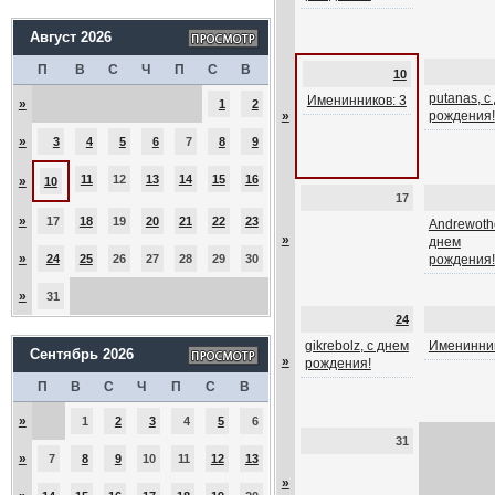
Август 2026
П
В
С
Ч
П
С
В
10
putanas, с
Именинников: 3
»
1
2
»
рождения!
»
3
4
5
6
7
8
9
11
12
13
14
15
16
»
10
17
»
17
18
19
20
21
22
23
Andrewothe
»
днем
»
24
25
26
27
28
29
30
рождения!
»
31
24
gikrebolz, с днем
Именинник
Сентябрь 2026
»
рождения!
П
В
С
Ч
П
С
В
»
1
2
3
4
5
6
31
»
7
8
9
10
11
12
13
»