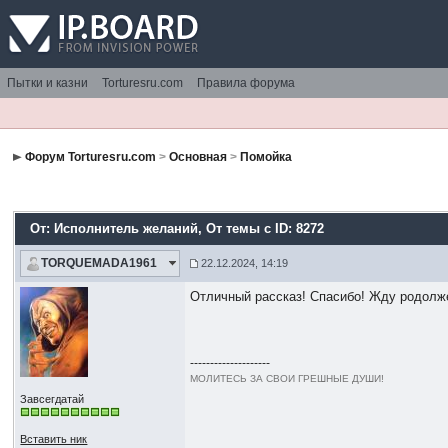
Пытки и казни
Torturesru.com
Правила форума
Форум Torturesru.com
>
Основная
>
Помойка
От: Исполнитель желаний
, От темы с ID: 8272
TORQUEMADA1961
22.12.2024, 14:19
Отличный рассказ! Спасибо! Жду родолж
--------------------
МОЛИТЕСЬ ЗА СВОИ ГРЕШНЫЕ ДУШИ!
Завсегдатай
Вставить ник