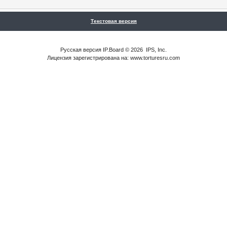
Текстовая версия
Русская версия
IP.Board
© 2026
IPS, Inc
.
Лицензия зарегистрирована на: www.torturesru.com