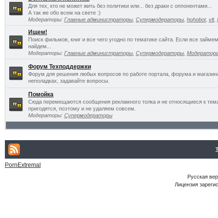
Для тех, кто не может жить без политики или... без драки с оппонентами...
А так же обо всем на свете :)
Модераторы:
Главные администраторы
,
Супермодераторы
,
hohobot
,
vlt
,
Ищем!
Поиск фильмов, книг и все чего угодно по тематике сайта. Если все займ
найдем...
Модераторы:
Главные администраторы
,
Супермодераторы
,
Модератор
Форум Техподдержки
Форум для решения любых вопросов по работе портала, форума и магазин
неполадках, задавайте вопросы.
Помойка
Сюда перемещаются сообщения рекламного толка и не относящиеся к темат
пригодятся, поэтому и не удаляем совсем.
Модераторы:
Супермодераторы
PornExtremal
Русская ве
Лицензия зарегис