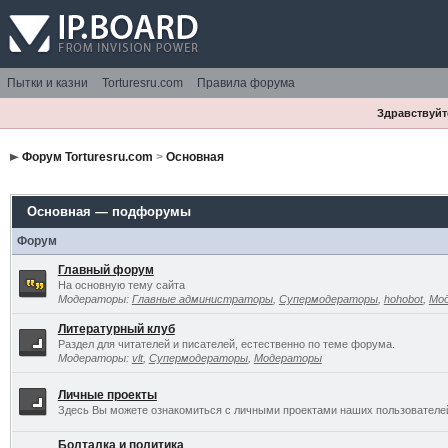
Пытки и казни
Torturesru.com
Правила форума
Здравствуйте
Форум Torturesru.com
>
Основная
Основная — подфорумы
Форум
Главный форум
На основную тему сайта
Модераторы:
Главные администраторы
,
Супермодераторы
,
hohobot
,
Мо
Литературный клуб
Раздел для читателей и писателей, естественно по теме форума.
Модераторы:
vlt
,
Супермодераторы
,
Модераторы
Личные проекты
Здесь Вы можете ознакомиться с личными проектами наших пользователе
Болталка и политика