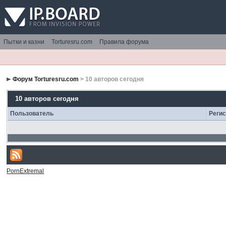
Пытки и казни
Torturesru.com
Правила форума
Форум Torturesru.com
> 10 авторов сегодня
10 авторов сегодня
Пользователь
Реги
PornExtremal