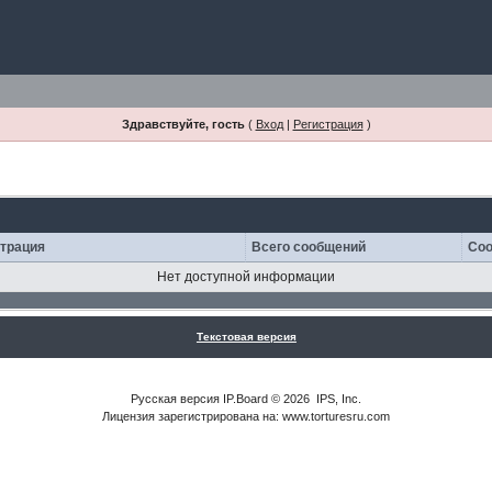
Здравствуйте, гость
(
Вход
|
Регистрация
)
страция
Всего сообщений
Соо
Нет доступной информации
Текстовая версия
Русская версия
IP.Board
© 2026
IPS, Inc
.
Лицензия зарегистрирована на: www.torturesru.com