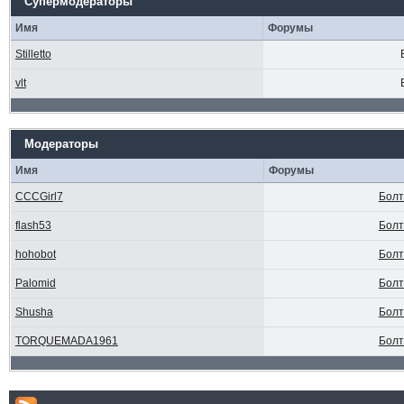
Супермодераторы
Имя
Форумы
Stilletto
vlt
Модераторы
Имя
Форумы
CCCGirl7
Болт
flash53
Болт
hohobot
Болт
Palomid
Болт
Shusha
Болт
TORQUEMADA1961
Болт