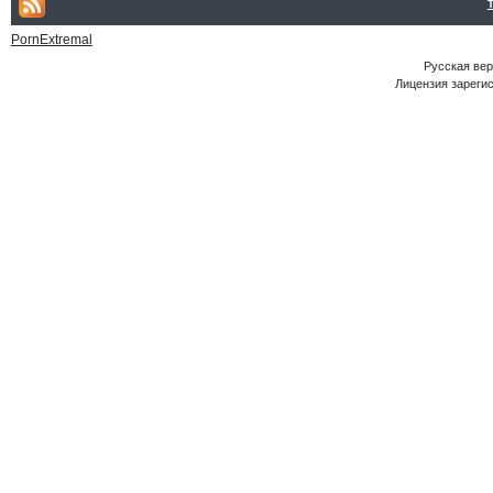
PornExtremal
Русская ве
Лицензия зарегис