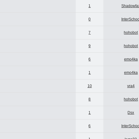
1
Shadowfa
0
InterSchoo
7
hohobot
9
hohobot
6
emo4ka
1
emo4ka
10
vra4
8
hohobot
1
Dsx
6
InterSchoo