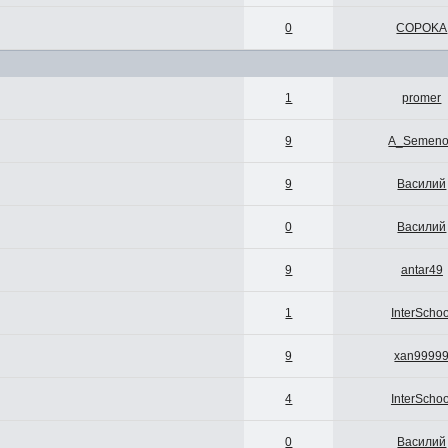
0
COPOKA
1
promer
9
A_Semeno
9
Василий
0
Василий
9
antar49
1
InterSchoo
9
xan9999
4
InterSchoo
0
Василий