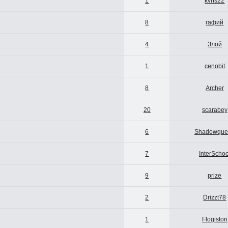
1
kvns22
8
гафий
4
Злой
1
cenobit
8
Archer
20
scarabey
6
Shadowque
7
InterSchoo
9
prize
2
Drizzt78
1
Flogiston