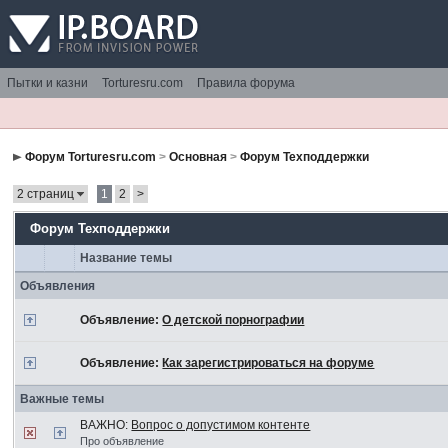
Пытки и казни
Torturesru.com
Правила форума
Форум Torturesru.com
>
Основная
>
Форум Техподдержки
2 страниц
1
2
>
Форум Техподдержки
Название темы
Объявления
Объявление:
О детской порнографии
Объявление:
Как зарегистрироваться на форуме
Важные темы
ВАЖНО:
Вопрос о допустимом контенте
Про объявление