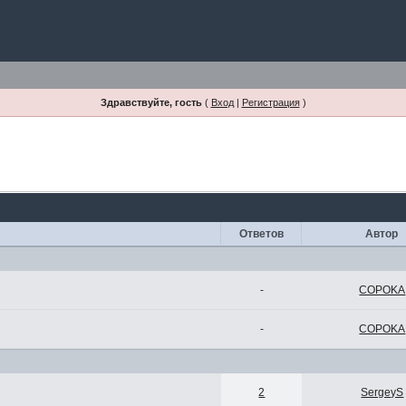
Здравствуйте, гость
(
Вход
|
Регистрация
)
Ответов
Автор
-
COPOKA
-
COPOKA
2
SergeyS