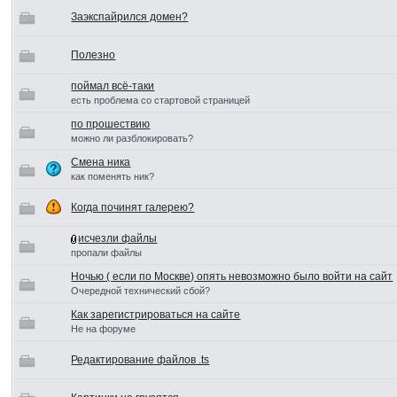
Заэкспайрился домен?
Полезно
поймал всё-таки
есть проблема со стартовой страницей
по прошествию
можно ли разблокировать?
Смена ника
как поменять ник?
Когда починят галерею?
исчезли файлы
пропали файлы
Ночью ( если по Москве) опять невозможно было войти на сайт
Очередной технический сбой?
Как зарегистрироваться на сайте
Не на форуме
Редактирование файлов .ts