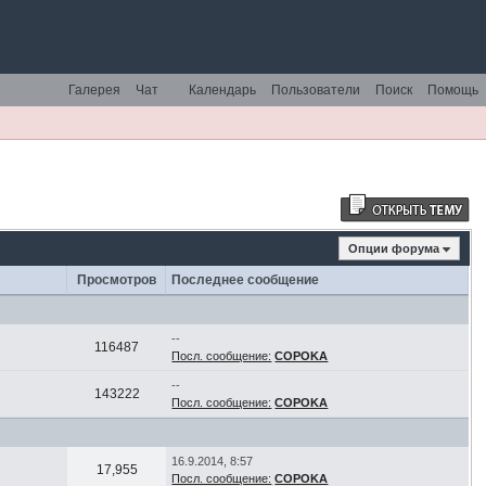
Галерея
Чат
Календарь
Пользователи
Поиск
Помощь
Опции форума
Просмотров
Последнее сообщение
--
116487
Посл. сообщение:
COPOKA
--
143222
Посл. сообщение:
COPOKA
16.9.2014, 8:57
17,955
Посл. сообщение:
COPOKA