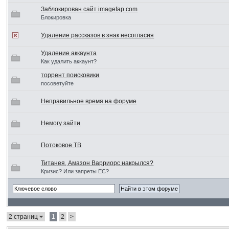
Заблокирован сайт imagefap.com
Блокировка
Удаление рассказов в знак несогласия
Удаление аккаунта
Как удалить аккаунт?
торрент поисковики
посоветуйте
Неправильное время на форуме
Немогу зайти
Потоковое ТВ
Титанея, Амазон Варриорс накрылся?
Кризис? Или запреты ЕС?
2 страниц
1
2
>