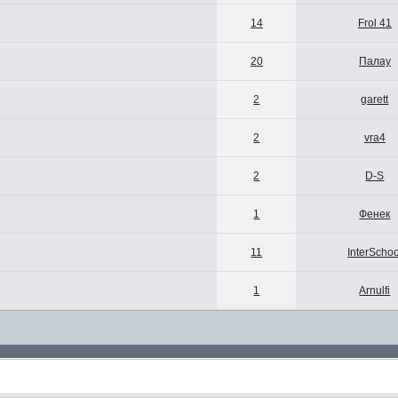
14
Frol 41
20
Палау
2
garett
2
vra4
2
D-S
1
Фенек
11
InterSchoo
1
Arnulfi