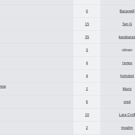
0
Василий
15
Ser-G
35
karabara
3
-silvan-
4
телец
4
hohobot
лов
2
Munz
6
vra4
10
Lara Crof
2
mvalim