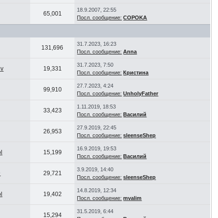
18.9.2007, 22:55
65,001
Посл. сообщение:
COPOKA
31.7.2023, 16:23
131,696
Посл. сообщение:
Anna
31.7.2023, 7:50
v
19,331
Посл. сообщение:
Кристина
27.7.2023, 4:24
99,910
Посл. сообщение:
UnholyFather
1.11.2019, 18:53
33,423
Посл. сообщение:
Василий
27.9.2019, 22:45
26,953
Посл. сообщение:
sleenseShep
16.9.2019, 19:53
l
15,199
Посл. сообщение:
Василий
3.9.2019, 14:40
9
29,721
Посл. сообщение:
sleenseShep
14.8.2019, 12:34
l
19,402
Посл. сообщение:
mvalim
31.5.2019, 6:44
15,294