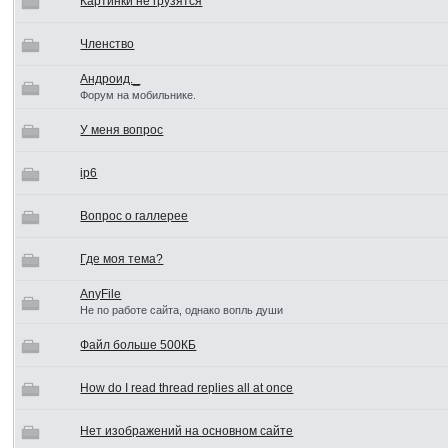
Картинки не грузятся
Членство
Андроид._
Форум на мобильнике.
У меня вопрос
ip6
Вопрос о галлерее
Где моя тема?
AnyFile
Не по работе сайта, однако вопль души
Файл больше 500КБ
How do I read thread replies all at once
Нет изображений на основном сайте