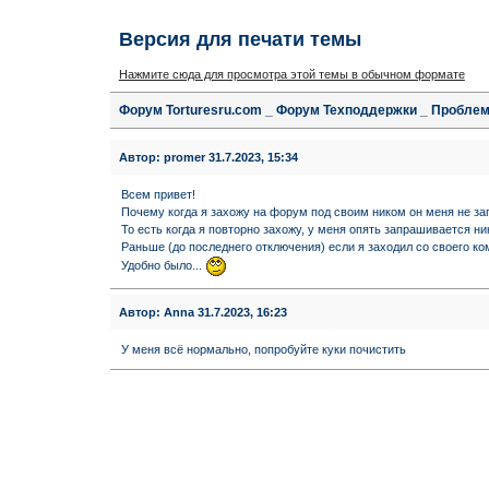
Версия для печати темы
Нажмите сюда для просмотра этой темы в обычном формате
Форум Torturesru.com _ Форум Техподдержки _ Проблем
Автор:
promer
31.7.2023, 15:34
Всем привет!
Почему когда я захожу на форум под своим ником он меня не з
То есть когда я повторно захожу, у меня опять запрашивается ни
Раньше (до последнего отключения) если я заходил со своего ко
Удобно было...
Автор:
Anna
31.7.2023, 16:23
У меня всё нормально, попробуйте куки почистить