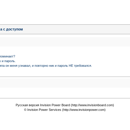
а с доступом
апоминает?
к и пароль.
мпа он меня узнавал, и повторно ник и пароль НЕ требовался.
Русская версия Invision Power Board (http://www.invisionboard.com)
© Invision Power Services (http://www.invisionpower.com)