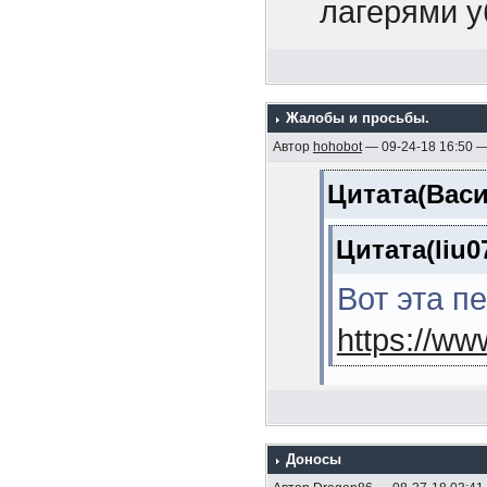
1925 гг. (М
лагерями у
11. Линейн
передовика
(Кузнецов Л
рассказыва
12. Эскадр
Жалобы и просьбы.
Так это пер
Автор
hohobot
— 09-24-18 16:50 
(Мельников 
товарищ, к
Цитата(Васи
13. Морска
среагирова
В.Я. , 2006,
Цитата(liu0
14. Линейн
Вот эта п
(Михайлов А
https://w
15. Операц
японскую во
Лучше тогд
стр.)
Доносы
Цитата