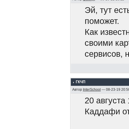
Эй, тут ест
Беспил
поможет.
нефтех
Как извест
своими кар
Путин 
сервисов, 
рода конте
Это тол
Pixiv Fanb
ууууу..
ГКЧП
хочется.
Автор
InterSchool
— 08-23-19 20:5
Нет ни
20 августа
Может, кто
ответи
Каддафи от
друзей поп
Угрозы