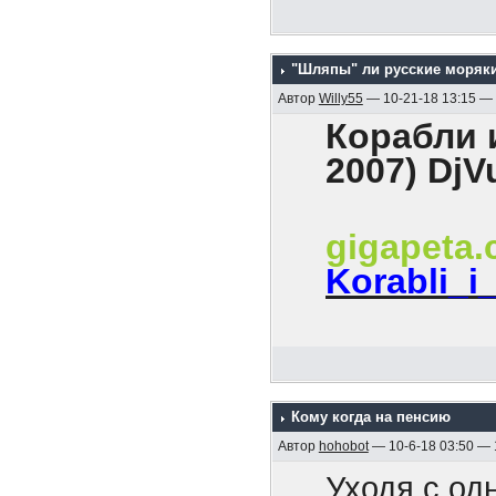
революцион
На хрен он
каждого он
мира!».
Как были б
всех потом
"Шляпы" ли русские моряк
твоим уход
Автор
Willy55
— 10-21-18 13:15 —
И как все, 
Корабли и
2007) DjV
gigapeta
Korabli_i
Содержани
1. Эскадра
Кому когда на пенсию
2. Гибель к
Автор
hohobot
— 10-6-18 03:50 —
3. Боевые к
Уходя с од