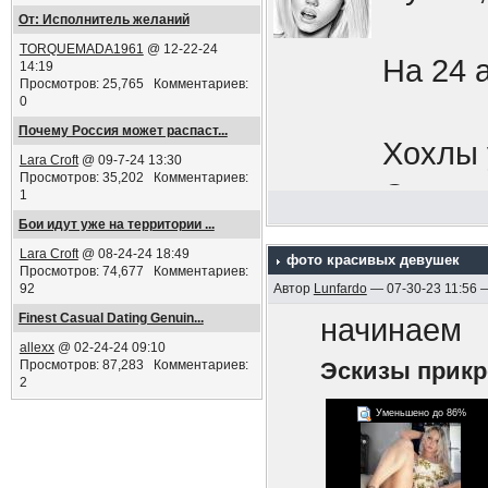
Добров
От: Исполнитель желаний
TORQUEMADA1961
@ 12-22-24
будь н
На 24 
14:19
Просмотров: 25,765 Комментариев:
Кафешк
0
Почему Россия может распаст...
увесел
Хохлы 
Lara Croft
@ 09-7-24 13:30
мобили
Просмотров: 35,202 Комментариев:
Окапыв
1
сбежат
Бои идут уже на территории ...
Границ
Lara Croft
@ 08-24-24 18:49
импери
фото красивых девушек
Просмотров: 74,677 Комментариев:
92
Автор
Lunfardo
— 07-30-23 11:56 
нападе
Срочни
Finest Сasual Dating Genuin...
начинаем
выдавл
allexx
@ 02-24-24 09:10
бреши,
Просмотров: 87,283 Комментариев:
Эскизы прик
перефе
2
в осен
Уменьшено до 86%
Знаете
ПЫСЫ
мобили