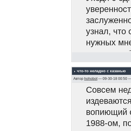
Апальков Ю
уверенност
4. "Акацук
заслуженно
5. Крейсер 
узнал, что 
6. На "Дейч
нужных мне
1995)
вовсе на о
7. Адмирал
65-ть расс
что-то неладно с казанью
8. Минные 
Сказать, чт
Автор
hohobot
— 09-30-18 00:50 
2005, 128 с
И тут не з
Совсем нед
9. Бронено
завтра инст
издеваются
Р.М. , 2005,
Маркиз мен
вопиющий с
10. Бронен
1988-ом, п