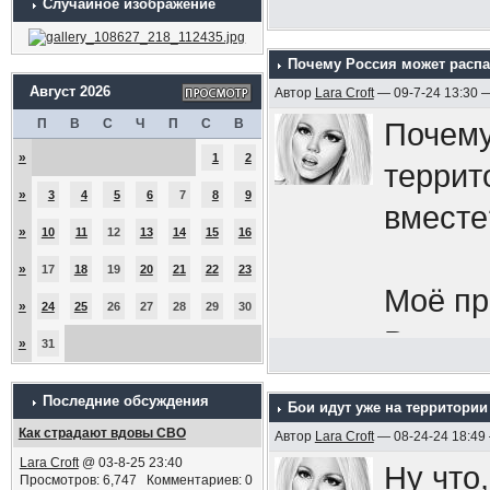
Случайное изображение
Почему Россия может распа
Август 2026
Автор
Lara Croft
— 09-7-24 13:30 
П
В
С
Ч
П
С
В
Почему
»
1
2
террит
»
3
4
5
6
7
8
9
вместе
»
10
11
12
13
14
15
16
»
17
18
19
20
21
22
23
Моё пр
»
24
25
26
27
28
29
30
Всу за
»
31
бы:
в 
Последние обсуждения
Бои идут уже на территории
как од
Как страдают вдовы СВО
Автор
Lara Croft
— 08-24-24 18:49
народ,
Lara Croft
@ 03-8-25 23:40
Ну что,
Просмотров: 6,747 Комментариев: 0