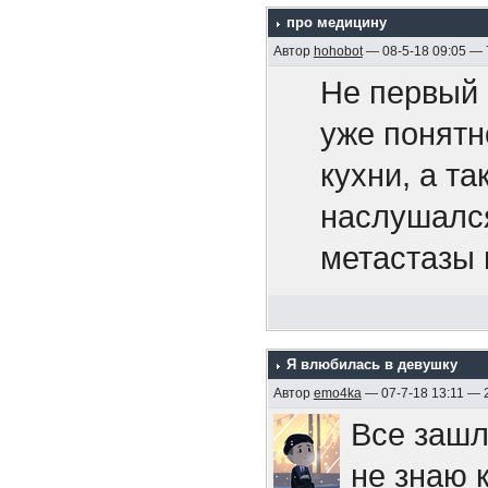
про медицину
территорию
Припев.
Автор
hohobot
— 08-5-18 09:05 —
105-мм ору
- общеприн
Не первый 
После гиб
поколениям
уже понятн
И если ты
четыре кор
пришедшие 
кухни, а т
то не жди
символичес
и входят в 
наслушался
себе мы с
был награж
несколько 
метастазы 
своей раб
постановле
примером т
рот и выстр
«Эмдена» 
Боюсь, бол
У меня сей
Припев.
двойную, с
поэтому по
Я влюбилась в девушку
ему собрал
правом вос
Автор
emo4ka
— 07-7-18 13:11 — 
поверхности
Все зашл
случаев см
парте. Над
https://ru
не знаю 
команды). 