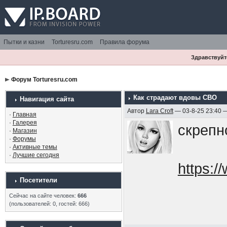
Пытки и казни
Torturesru.com
Правила форума
Здравствуйте
Форум Torturesru.com
Как страдают вдовы СВО
Навигация сайта
Автор
Lara Croft
— 03-8-25 23:40 
·
Главная
·
Галерея
скрепн
·
Магазин
·
Форумы
·
Активные темы
·
Лучшие сегодня
https:
Посетители
Сейчас на сайте человек:
666
(пользователей: 0, гостей: 666)