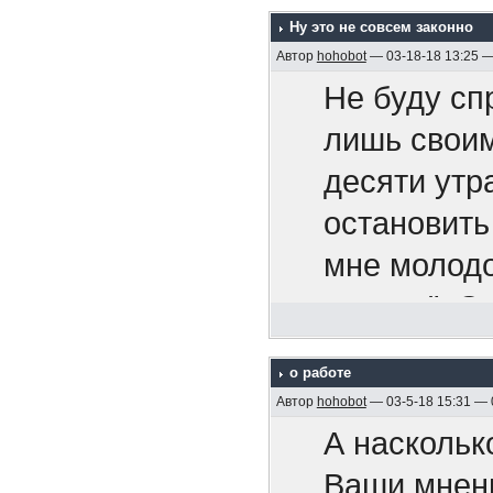
сообще
Bitouch Ha
что китайц
Ну это не совсем законно
безобр
Мартин Ка
Автор
hohobot
— 03-18-18 13:25 
Вам не
Не буду сп
вы можете 
ошибок
лишь своим
книг и
десяти утр
я могу оши
Вас не
https://www
остановить
у нас могу
называ
577554/
мне молодо
наша стран
продл
курсом". О
"партнеров
проло
Мужчины 
тем же курс
да
перег
о работе
Die Männer
хватило. И
но только 
Автор
hohobot
— 03-5-18 15:31 —
Что кро
Мужчины Эм
Сумашедшая
победили
А наскольк
диллер
год
Ваши мнен