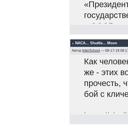
раскрыть св
Никак
«Президент
найдется с
оккупа
государств
стран. Я п
армию,
в СССР.
валюту по 
покупаете 
NACA... Shuttle... Moon
Мы рады п
Автор
InterSchool
— 08-17-19 08:1
деянием. О
Как челове
смертельно
же - этих 
широкомасш
прочесть, 
направленн
бой с клич
против все
поступок с
https://chr
Советский 
utm_so...n