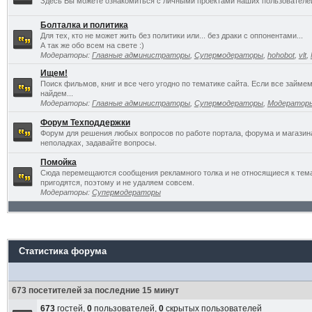
Здесь Вы можете ознакомиться с личными проектами наших пользователе
Болталка и политика
Для тех, кто не может жить без политики или... без драки с оппонентами...
А так же обо всем на свете :)
Модераторы:
Главные администраторы
,
Супермодераторы
,
hohobot
,
vlt
,
Ищем!
Поиск фильмов, книг и все чего угодно по тематике сайта. Если все займ
найдем...
Модераторы:
Главные администраторы
,
Супермодераторы
,
Модератор
Форум Техподдержки
Форум для решения любых вопросов по работе портала, форума и магазин
неполадках, задавайте вопросы.
Помойка
Сюда перемещаются сообщения рекламного толка и не относящиеся к темат
пригодятся, поэтому и не удаляем совсем.
Модераторы:
Супермодераторы
Статистика форума
673 посетителей за последние 15 минут
673
гостей,
0
пользователей,
0
скрытых пользователей