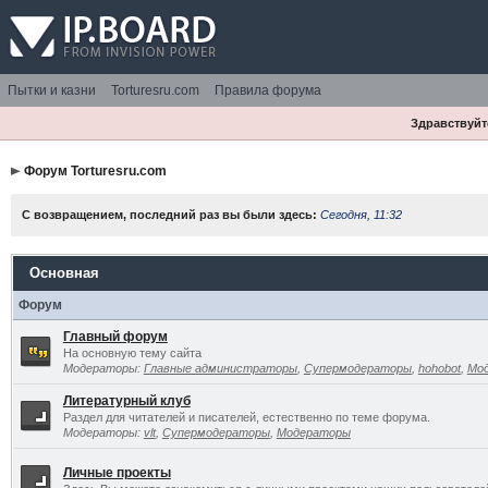
Пытки и казни
Torturesru.com
Правила форума
Здравствуйте
Форум Torturesru.com
С возвращением, последний раз вы были здесь:
Сегодня, 11:32
Основная
Форум
Главный форум
На основную тему сайта
Модераторы:
Главные администраторы
,
Супермодераторы
,
hohobot
,
Мо
Литературный клуб
Раздел для читателей и писателей, естественно по теме форума.
Модераторы:
vlt
,
Супермодераторы
,
Модераторы
Личные проекты