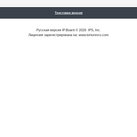
Текстовая версия
Русская версия
IP.Board
© 2026
IPS, Inc
.
Лицензия зарегистрирована на: www.torturesru.com