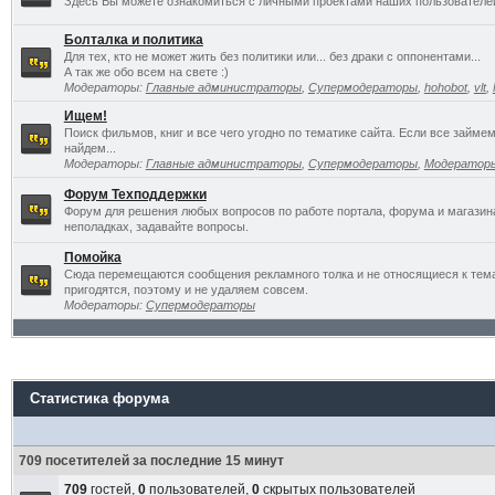
Здесь Вы можете ознакомиться с личными проектами наших пользователе
Болталка и политика
Для тех, кто не может жить без политики или... без драки с оппонентами...
А так же обо всем на свете :)
Модераторы:
Главные администраторы
,
Супермодераторы
,
hohobot
,
vlt
,
Ищем!
Поиск фильмов, книг и все чего угодно по тематике сайта. Если все займ
найдем...
Модераторы:
Главные администраторы
,
Супермодераторы
,
Модератор
Форум Техподдержки
Форум для решения любых вопросов по работе портала, форума и магазин
неполадках, задавайте вопросы.
Помойка
Сюда перемещаются сообщения рекламного толка и не относящиеся к темат
пригодятся, поэтому и не удаляем совсем.
Модераторы:
Супермодераторы
Статистика форума
709 посетителей за последние 15 минут
709
гостей,
0
пользователей,
0
скрытых пользователей