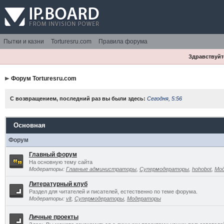
Пытки и казни
Torturesru.com
Правила форума
Здравствуйте
Форум Torturesru.com
С возвращением, последний раз вы были здесь:
Сегодня, 5:56
Основная
Форум
Главный форум
На основную тему сайта
Модераторы:
Главные администраторы
,
Супермодераторы
,
hohobot
,
Мо
Литературный клуб
Раздел для читателей и писателей, естественно по теме форума.
Модераторы:
vlt
,
Супермодераторы
,
Модераторы
Личные проекты