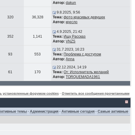
Автор:
dakun
9.8.2025, 9:56
320
36,328
Тема:
фото красивых девушек
Автор:
кресло
4.9.2025, 21:42
352
1,141
Тема:
Ищу Рассказ
Автор:
VNZS
31.7.2023, 16:23
93
553
Тема:
Проблема с доступом
Автор:
Anna
22.12.2024, 14:19
61
170
Тема:
От: Исполнитель желаний
Автор:
TORQUEMADA1961
ь установленные форумом cookies
·
Отметить все сообщения прочитанными
Активные темы
·
Администрация
·
Активные сегодня
·
Самые активные