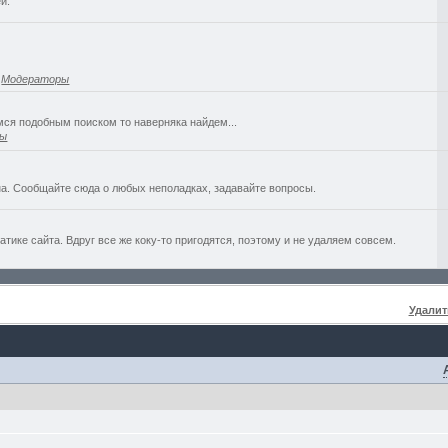
й.
,
Модераторы
емся подобным поиском то наверняка найдем...
ры
а. Сообщайте сюда о любых неполадках, задавайте вопросы.
ике сайта. Вдруг все же коку-то пригодятся, поэтому и не удаляем совсем.
Удалит