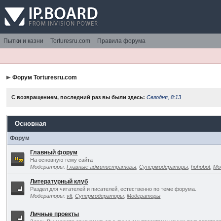
Пытки и казни
Torturesru.com
Правила форума
Форум Torturesru.com
С возвращением, последний раз вы были здесь:
Сегодня, 8:13
Основная
Форум
Главный форум
На основную тему сайта
Модераторы:
Главные администраторы
,
Супермодераторы
,
hohobot
,
Мо
Литературный клуб
Раздел для читателей и писателей, естественно по теме форума.
Модераторы:
vlt
,
Супермодераторы
,
Модераторы
Личные проекты