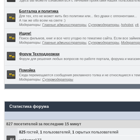
Здесь Вы можете ознакомиться с личными проектами наших пользователе
Болталка и политика
Для тех, кто не может жить без политики или... без драки с оппонентами...
А так же обо всем на свете :)
Модераторы:
Главные администраторы
,
Супермодераторы
,
hohobot
,
vlt
Ищем!
Поиск фильмов, книг и все чего угодно по тематике сайта. Если все займ
Модераторы:
Главные администраторы
,
Супермодераторы
,
Модерато
Форум Техподдержки
Форум для решения любых вопросов по работе портала, форума и магазин
Помойка
Сюда перемещаются сообщения рекламного толка и не относящиеся к темат
Модераторы:
Супермодераторы
Статистика форума
827 посетителей за последние 15 минут
825
гостей,
1
пользователей,
1
скрытых пользователей