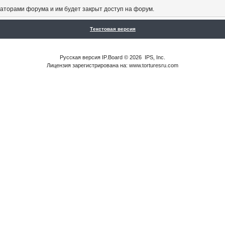
аторами форума и им будет закрыт доступ на форум.
Текстовая версия
Русская версия
IP.Board
© 2026
IPS, Inc
.
Лицензия зарегистрирована на: www.torturesru.com