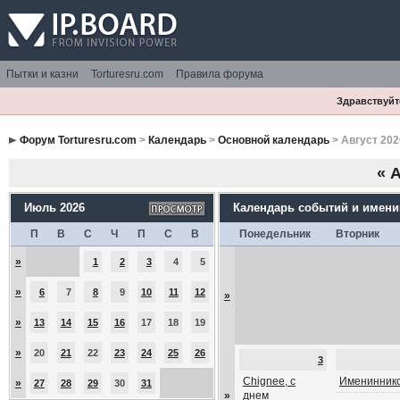
Пытки и казни
Torturesru.com
Правила форума
Здравствуйте
Форум Torturesru.com
>
Календарь
>
Основной календарь
> Август 202
«
А
Июль 2026
Календарь событий и имен
П
В
С
Ч
П
С
В
Понедельник
Вторник
»
1
2
3
4
5
»
6
7
8
9
10
11
12
»
»
13
14
15
16
17
18
19
»
20
21
22
23
24
25
26
3
Chignee, с
Имениннико
»
27
28
29
30
31
»
днем