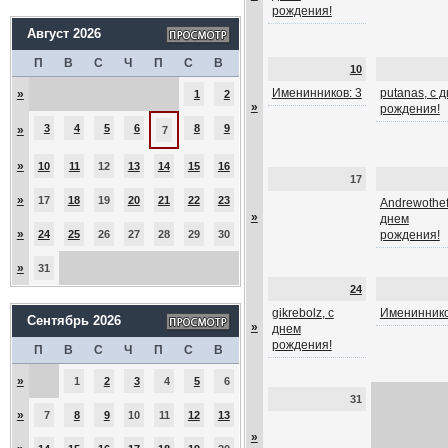
рождения!
Август 2026
П
В
С
Ч
П
С
В
10
Именинников: 3
putanas, с 
»
1
2
»
рождения!
3
4
5
6
8
9
»
7
»
10
11
12
13
14
15
16
17
»
17
18
19
20
21
22
23
Andrewothef
»
днем
»
24
25
26
27
28
29
30
рождения!
»
31
24
gikrebolz, с
Имениннико
Сентябрь 2026
»
днем
рождения!
П
В
С
Ч
П
С
В
»
1
2
3
4
5
6
31
»
7
8
9
10
11
12
13
»