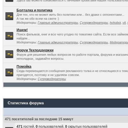
Здесь Вы можете ознакомиться с личными проектами наших пользователе
Болталка и политика
Для тех, кто не может жить без политики или... без драки с оппонентами...
А так же обо всем на свете :)
Модераторы:
Главные администраторы
,
Супермодераторы
,
hohobot
,
vlt
,
Ищем!
Поиск фильмов, книг и все чего угодно по тематике сайта. Если все займ
найдем...
Модераторы:
Главные администраторы
,
Супермодераторы
,
Модератор
Форум Техподдержки
Форум для решения любых вопросов по работе портала, форума и магазин
неполадках, задавайте вопросы.
Помойка
Сюда перемещаются сообщения рекламного толка и не относящиеся к темат
пригодятся, поэтому и не удаляем совсем.
Модераторы:
Супермодераторы
Статистика форума
471 посетителей за последние 15 минут
471
гостей,
0
пользователей,
0
скрытых пользователей