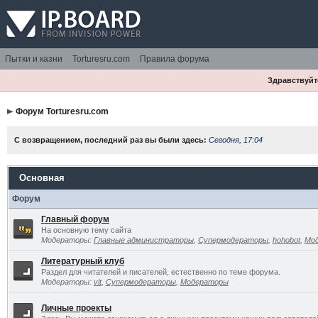
Пытки и казни
Torturesru.com
Правила форума
Здравствуйте
Форум Torturesru.com
С возвращением, последний раз вы были здесь:
Сегодня, 17:04
Основная
Форум
Главный форум
На основную тему сайта
Модераторы:
Главные администраторы
,
Супермодераторы
,
hohobot
,
Мо
Литературный клуб
Раздел для читателей и писателей, естественно по теме форума.
Модераторы:
vlt
,
Супермодераторы
,
Модераторы
Личные проекты