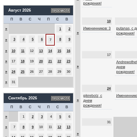
рождения!
Август 2026
П
В
С
Ч
П
С
В
10
Именинников: 3
putanas, с 
»
1
2
»
рождения!
3
4
5
6
8
9
»
7
»
10
11
12
13
14
15
16
17
»
17
18
19
20
21
22
23
Andrewothef
»
днем
»
24
25
26
27
28
29
30
рождения!
»
31
24
gikrebolz, с
Имениннико
Сентябрь 2026
»
днем
рождения!
П
В
С
Ч
П
С
В
»
1
2
3
4
5
6
31
»
7
8
9
10
11
12
13
»