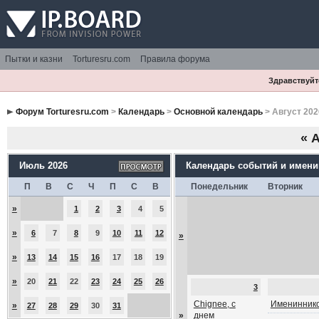
Пытки и казни
Torturesru.com
Правила форума
Здравствуйте
Форум Torturesru.com
>
Календарь
>
Основной календарь
> Август 202
«
А
Июль 2026
Календарь событий и имен
П
В
С
Ч
П
С
В
Понедельник
Вторник
»
1
2
3
4
5
»
6
7
8
9
10
11
12
»
»
13
14
15
16
17
18
19
»
20
21
22
23
24
25
26
3
Chignee, с
Имениннико
»
27
28
29
30
31
»
днем