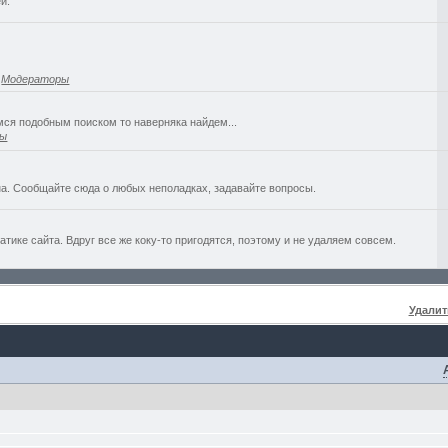
й.
,
Модераторы
емся подобным поиском то наверняка найдем...
ры
а. Сообщайте сюда о любых неполадках, задавайте вопросы.
ике сайта. Вдруг все же коку-то пригодятся, поэтому и не удаляем совсем.
Удалит