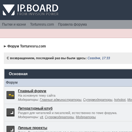
Пытки и казни
Torturesru.com
Правила форума
Форум Torturesru.com
С возвращением, последний раз вы были здесь:
Сегодня, 17:33
Основная
Форум
Главный форум
На основную тему сайта
Модераторы:
Главные администраторы
,
Супермодераторы
,
hohobot
,
Мо
Литературный клуб
Раздел для читателей и писателей, естественно по теме форума.
Модераторы:
vlt
,
Супермодераторы
,
Модераторы
Личные проекты