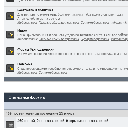
Здесь Вы можете ознакомиться с личными проектами наших пользователе
Болталка и политика
Для тех, кто не может жить без политики или... без драки с оппонентами...
А так же обо всем на свете :)
Модераторы:
Главные администраторы
,
Супермодераторы
,
hohobot
,
vlt
Ищем!
Поиск фильмов, книг и все чего угодно по тематике сайта. Если все займ
Модераторы:
Главные администраторы
,
Супермодераторы
,
Модерато
Форум Техподдержки
Форум для решения любых вопросов по работе портала, форума и магазин
Помойка
Сюда перемещаются сообщения рекламного толка и не относящиеся к темат
Модераторы:
Супермодераторы
Статистика форума
469 посетителей за последние 15 минут
469
гостей,
0
пользователей,
0
скрытых пользователей