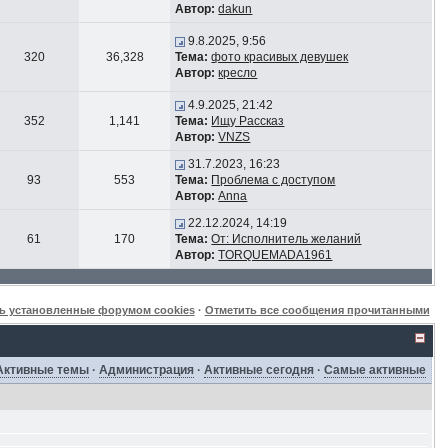
Автор:
dakun
9.8.2025, 9:56
320
36,328
Тема:
фото красивых девушек
Автор:
кресло
4.9.2025, 21:42
352
1,141
Тема:
Ищу Рассказ
Автор:
VNZS
31.7.2023, 16:23
93
553
Тема:
Проблема с доступом
Автор:
Anna
22.12.2024, 14:19
61
170
Тема:
От: Исполнитель желаний
Автор:
TORQUEMADA1961
ь установленные форумом cookies
·
Отметить все сообщения прочитанными
Активные темы
·
Администрация
·
Активные сегодня
·
Самые активные