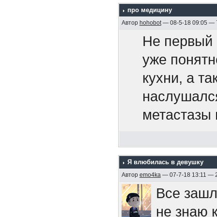
про медицину
территорию
Припев.
Автор
hohobot
— 08-5-18 09:05 —
105-мм ору
- общеприн
Не первый 
После гиб
поколениям
уже понятн
И если ты
четыре кор
пришедшие 
кухни, а т
то не жди
символичес
и входят в 
наслушался
себе мы с
был награж
несколько 
метастазы 
своей раб
постановле
примером т
рот и выстр
«Эмдена» 
Боюсь, бол
У меня сей
Припев.
двойную, с
поэтому по
Я влюбилась в девушку
ему собрал
правом вос
Автор
emo4ka
— 07-7-18 13:11 — 
поверхности
Все зашл
случаев см
парте. Над
https://ru
не знаю 
команды). 