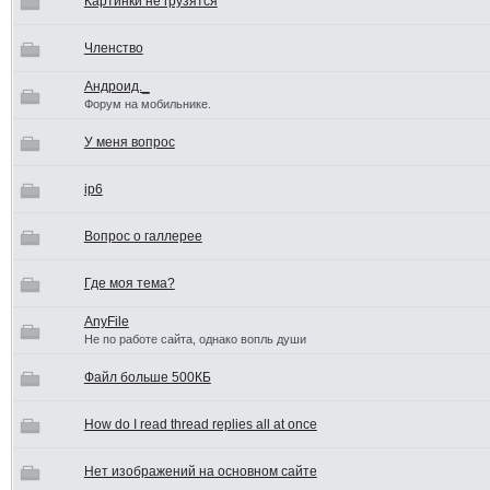
Картинки не грузятся
Членство
Андроид._
Форум на мобильнике.
У меня вопрос
ip6
Вопрос о галлерее
Где моя тема?
AnyFile
Не по работе сайта, однако вопль души
Файл больше 500КБ
How do I read thread replies all at once
Нет изображений на основном сайте