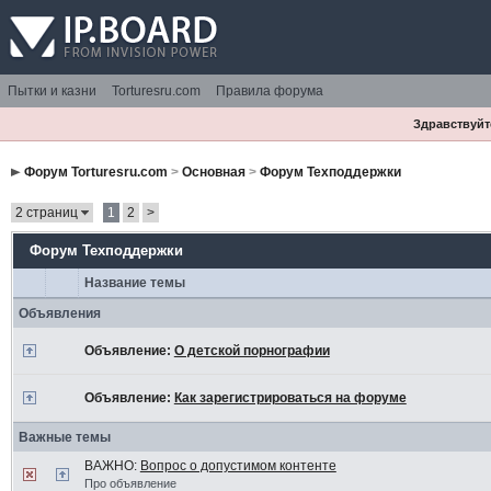
Пытки и казни
Torturesru.com
Правила форума
Здравствуйте
Форум Torturesru.com
>
Основная
>
Форум Техподдержки
2 страниц
1
2
>
Форум Техподдержки
Название темы
Объявления
Объявление:
О детской порнографии
Объявление:
Как зарегистрироваться на форуме
Важные темы
ВАЖНО:
Вопрос о допустимом контенте
Про объявление