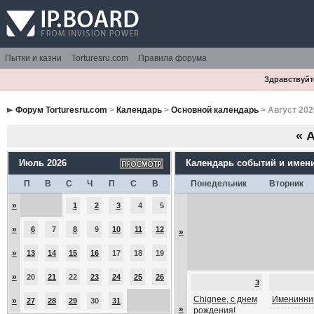
Пытки и казни
Torturesru.com
Правила форума
Здравствуйте
Форум Torturesru.com
>
Календарь
>
Основной календарь
> Август 202
«
А
Июль 2026
Календарь событий и имен
П
В
С
Ч
П
С
В
Понедельник
Вторник
»
1
2
3
4
5
»
6
7
8
9
10
11
12
»
»
13
14
15
16
17
18
19
»
20
21
22
23
24
25
26
3
Chignee, с днем
Именинник
»
27
28
29
30
31
»
рождения!