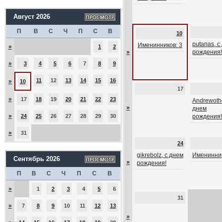
Август 2026
П
В
С
Ч
П
С
В
10
putanas, с
Именинников: 3
»
1
2
»
рождения!
»
3
4
5
6
7
8
9
11
12
13
14
15
16
»
10
17
»
17
18
19
20
21
22
23
Andrewothe
»
днем
»
24
25
26
27
28
29
30
рождения!
»
31
24
gikrebolz, с днем
Именинник
Сентябрь 2026
»
рождения!
П
В
С
Ч
П
С
В
»
1
2
3
4
5
6
31
»
7
8
9
10
11
12
13
»