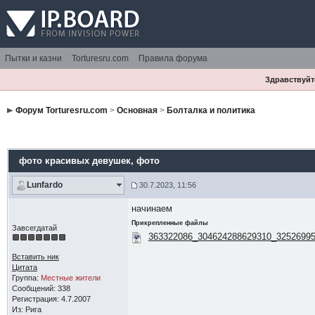
Пытки и казни
Torturesru.com
Правила форума
Здравствуйте
Форум Torturesru.com
>
Основная
>
Болталка и политика
фото красивых девушек
, фото
Lunfardo
30.7.2023, 11:56
начинаем
Прикрепленные файлы
Завсегдатай
363322086_304624288629310_32526995
Вставить ник
Цитата
Группа:
Местные жители
Сообщений: 338
Регистрация: 4.7.2007
Из: Рига