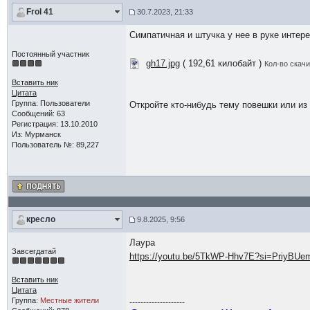
Frol 41
30.7.2023, 21:33
Симпатичная и штучка у нее в руке интер
Постоянный участник
gh17.jpg
( 192,61 килобайт )
Кол-во скачи
Вставить ник
Цитата
Группа: Пользователи
Откройте кто-нибудь тему повешки или из 
Сообщений: 63
Регистрация: 13.10.2010
Из: Мурманск
Пользователь №: 89,227
кресло
9.8.2025, 9:56
Лаура
Завсегдатай
https://youtu.be/5TkWP-Hhv7E?si=PriyBU
Вставить ник
Цитата
Группа:
Местные жители
--------------------