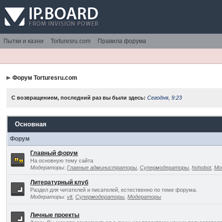
Пытки и казни
Torturesru.com
Правила форума
Форум Torturesru.com
С возвращением, последний раз вы были здесь:
Сегодня, 9:23
Основная
Форум
Главный форум
На основную тему сайта
Модераторы:
Главные администраторы
,
Супермодераторы
,
hohobot
,
Мо
Литературный клуб
Раздел для читателей и писателей, естественно по теме форума.
Модераторы:
vlt
,
Супермодераторы
,
Модераторы
Личные проекты