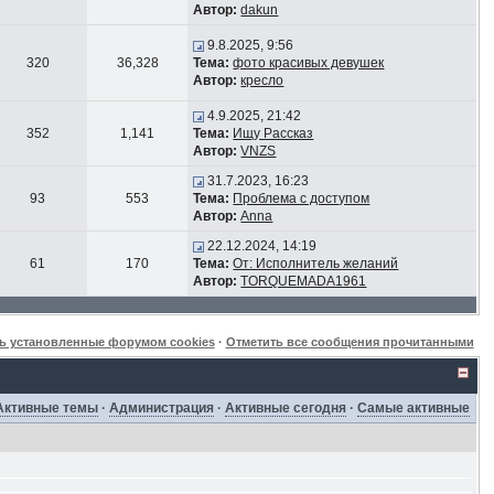
Автор:
dakun
9.8.2025, 9:56
320
36,328
Тема:
фото красивых девушек
Автор:
кресло
4.9.2025, 21:42
352
1,141
Тема:
Ищу Рассказ
Автор:
VNZS
31.7.2023, 16:23
93
553
Тема:
Проблема с доступом
Автор:
Anna
22.12.2024, 14:19
61
170
Тема:
От: Исполнитель желаний
Автор:
TORQUEMADA1961
ь установленные форумом cookies
·
Отметить все сообщения прочитанными
Активные темы
·
Администрация
·
Активные сегодня
·
Самые активные