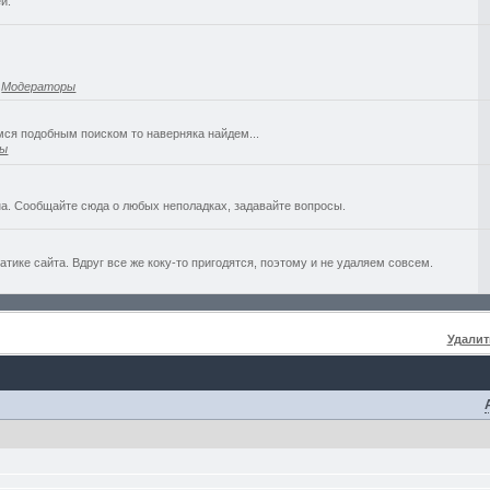
й.
,
Модераторы
емся подобным поиском то наверняка найдем...
ры
а. Сообщайте сюда о любых неполадках, задавайте вопросы.
ике сайта. Вдруг все же коку-то пригодятся, поэтому и не удаляем совсем.
Удалит