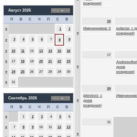
рождения!
Август 2026
П
В
С
Ч
П
С
В
10
Именинников: 3
putanas, с 
»
1
2
»
рождения!
3
4
5
6
7
9
»
8
»
10
11
12
13
14
15
16
17
»
17
18
19
20
21
22
23
Andrewothef
»
днем
»
24
25
26
27
28
29
30
рождения!
»
31
24
gikrebolz, с
Имениннико
Сентябрь 2026
»
днем
рождения!
П
В
С
Ч
П
С
В
»
1
2
3
4
5
6
31
»
7
8
9
10
11
12
13
»