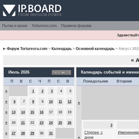
Пытки и казни
Torturesru.com
Правила форума
Здравствуйте
Форум Torturesru.com
>
Календарь
>
Основной календарь
> Август 202
«
А
Июль 2026
Календарь событий и имен
П
В
С
Ч
П
С
В
Понедельник
Вторник
»
1
2
3
4
5
»
6
7
8
9
10
11
12
»
»
13
14
15
16
17
18
19
»
20
21
22
23
24
25
26
3
Chignee, с
Имениннико
»
27
28
29
30
31
»
днем