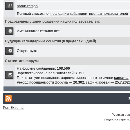
narak-zempo
Полный список по:
последним действиям
,
именам пользователей
Поздравляем с днем рождения наших пользователей:
Именинников сегодня нет
Будущие календарные события (в пределах 5 дней)
Отсутствуют
Статистика форума
На форуме сообщений:
108,566
Зарегистрировано пользователей:
7,793
Приветствуем последнего зарегистрированного по имени
samanta
Рекорд посещаемости форума —
20,302
, зафиксирован —
25.7.2023
PornExtremal
Русская ве
Лицензия зарегис