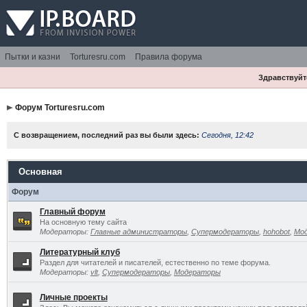
Пытки и казни
Torturesru.com
Правила форума
Здравствуйте
Форум Torturesru.com
С возвращением, последний раз вы были здесь:
Сегодня, 12:42
Основная
Форум
Главный форум
На основную тему сайта
Модераторы:
Главные администраторы
,
Супермодераторы
,
hohobot
,
Мо
Литературный клуб
Раздел для читателей и писателей, естественно по теме форума.
Модераторы:
vlt
,
Супермодераторы
,
Модераторы
Личные проекты