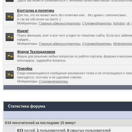
Здесь Вы можете ознакомиться с личными проектами наших пользователе
Болталка и политика
Для тех, кто не может жить без политики или... без драки с оппонентами...
А так же обо всем на свете :)
Модераторы:
Главные администраторы
,
Супермодераторы
,
hohobot
,
vlt
,
Ищем!
Поиск фильмов, книг и все чего угодно по тематике сайта. Если все займ
найдем...
Модераторы:
Главные администраторы
,
Супермодераторы
,
Модератор
Форум Техподдержки
Форум для решения любых вопросов по работе портала, форума и магазин
неполадках, задавайте вопросы.
Помойка
Сюда перемещаются сообщения рекламного толка и не относящиеся к темат
пригодятся, поэтому и не удаляем совсем.
Модераторы:
Супермодераторы
Статистика форума
634 посетителей за последние 15 минут
633
гостей,
1
пользователей,
0
скрытых пользователей