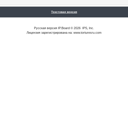
Текстовая версия
Русская версия
IP.Board
© 2026
IPS, Inc
.
Лицензия зарегистрирована на: www.torturesru.com