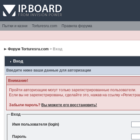
Пытки и казни
Torturesru.com
Правила форума
Форум Torturesru.com
> Вход
Вход
Введите ниже ваши данные для авторизации
Внимание!
Пройти авторизацию могут только зарегистрированные пользователи.
Если вы не зарегистрированы, сделайте это, нажав на ссылку «Регистра
Забыли пароль?
Вы можете его восстановить!
Вход
Имя пользователя (login)
Пароль