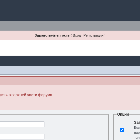
Здравствуйте, гость
(
Вход
|
Регистрация
)
ция» в верхней части форума.
Опции
За
Есл
пар
тол