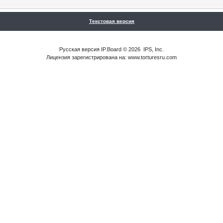
Текстовая версия
Русская версия
IP.Board
© 2026
IPS, Inc
.
Лицензия зарегистрирована на: www.torturesru.com