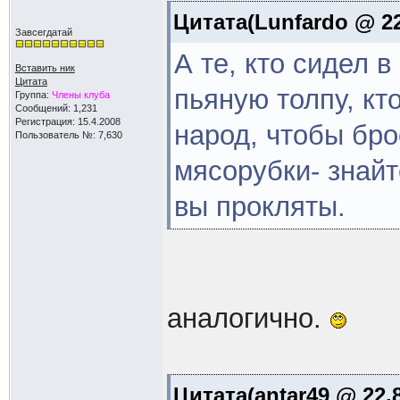
Цитата(Lunfardo @ 22
Завсегдатай
А те, кто сидел 
Вставить ник
Цитата
пьяную толпу, кт
Группа:
Члены клуба
Сообщений: 1,231
Регистрация: 15.4.2008
народ, чтобы бро
Пользователь №: 7,630
мясорубки- знайт
вы прокляты.
аналогично.
Цитата(antar49 @ 22.8