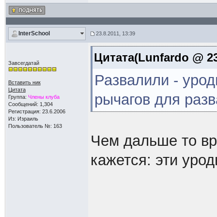
InterSchool
23.8.2011, 13:39
Цитата(Lunfardo @ 23
Завсегдатай
Развалили - урод
Вставить ник
Цитата
рычагов для разв
Группа:
Члены клуба
Сообщений: 1,304
Регистрация: 23.6.2006
Из: Израиль
Пользователь №: 163
Чем дальше то вр
кажется: эти уро