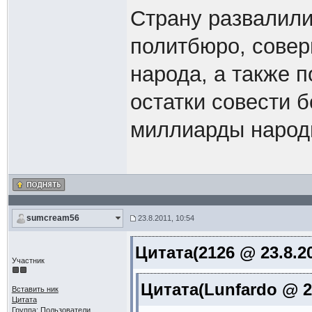
Страну развалили
политбюро, совер
народа, а также 
остатки совести 
миллиарды народн
sumcream56
23.8.2011, 10:54
Цитата(2126 @ 23.8.20
Участник
Цитата(Lunfardo @ 22
Вставить ник
Цитата
Группа: Пользователи