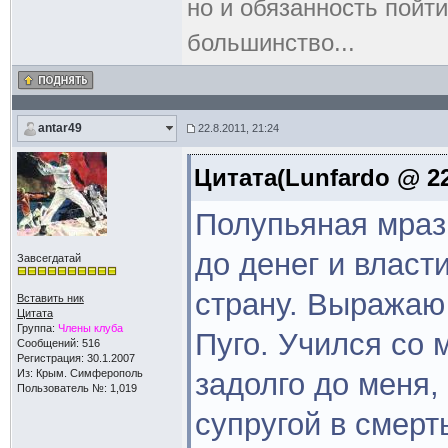
но и обязанность пойти
большинство...
antar49
22.8.2011, 21:24
Цитата(Lunfardo @ 22
Полупьяная мраз
до денег и власт
Завсегдатай
страну. Выражаю
Вставить ник
Цитата
Группа:
Члены клуба
Пуго. Учился со 
Сообщений: 516
Регистрация: 30.1.2007
Из: Крым. Симферополь
задолго до меня,
Пользователь №: 1,019
супругой в смерт