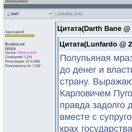
liu07
23.8.2011, 11:41
Цитата(Darth Bane @ 
Завсегдатай
Цитата(Lunfardo @ 22
Вставить ник
Цитата
Группа:
Члены клуба
Полупьяная мра
Сообщений: 1,231
Регистрация: 15.4.2008
Пользователь №: 7,630
до денег и влас
страну. Выража
Карловичем Пуго
правда задолго 
вместе с супруг
крах государства