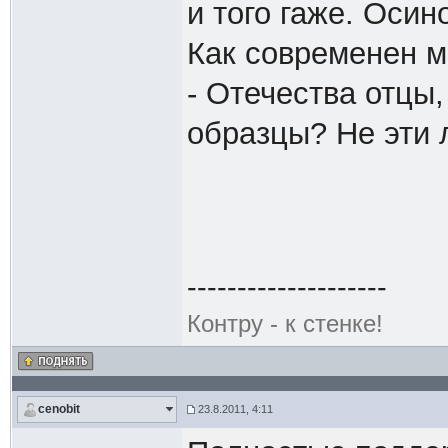
и того гаже. Осин
Как современен мо
- Отечества отцы
образцы? Не эти л
--------------------
Контру - к стенке!
cenobit
23.8.2011, 4:11