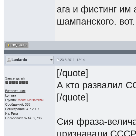
ага и фистинг им 
шампанского. вот.
Lunfardo
23.8.2011, 12:14
[/quote]
Завсегдатай
А кто развалил СС
Вставить ник
[/quote]
Цитата
Группа:
Местные жители
Сообщений: 338
Регистрация: 4.7.2007
Из: Рига
Пользователь №: 2,736
Сия фраза-велич
признавали СССР 