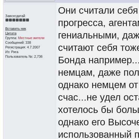
Они считали себя
Завсегдатай
прогресса, агент
Вставить ник
гениальными, даж
Цитата
Группа:
Местные жители
Сообщений: 338
считают себя тож
Регистрация: 4.7.2007
Из: Рига
Пользователь №: 2,736
Бонда например..
немцам, даже пол
однако немцем от 
счас...не удел ос
хотелось бы боль
однако его Высоч
использованный пр