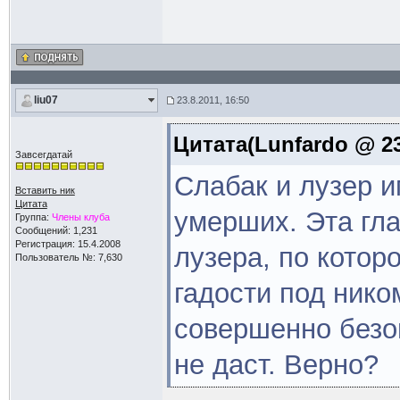
liu07
23.8.2011, 16:50
Цитата(Lunfardo @ 23
Завсегдатай
Слабак и лузер 
Вставить ник
Цитата
умерших. Эта гла
Группа:
Члены клуба
Сообщений: 1,231
Регистрация: 15.4.2008
лузера, по котор
Пользователь №: 7,630
гадости под нико
совершенно безоп
не даст. Верно?