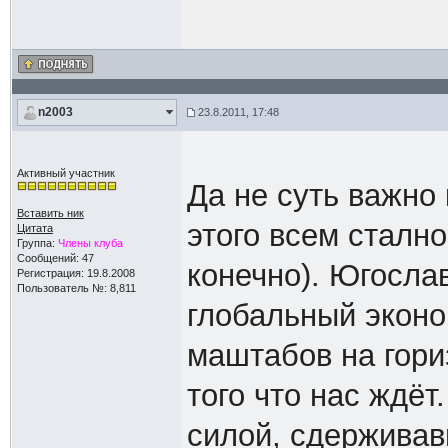
n2003
23.8.2011, 17:48
Активный участник
Да не суть важно 
Вставить ник
этого всем сталн
Цитата
Группа:
Члены клуба
Сообщений: 47
конечно). Югослав
Регистрация: 19.8.2008
Пользователь №: 8,811
глобальный эконо
маштабов на гори
того что нас ждё
силой, сдерживав