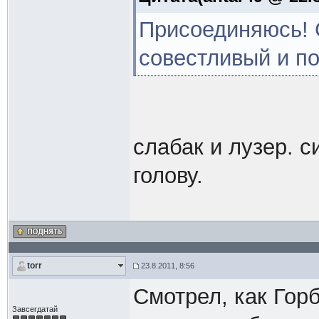
Присоединяюсь! С
совестливый и п
слабак и лузер. с
голову.
torr
23.8.2011, 8:56
Смотрел, как Горб
Завсегдатай