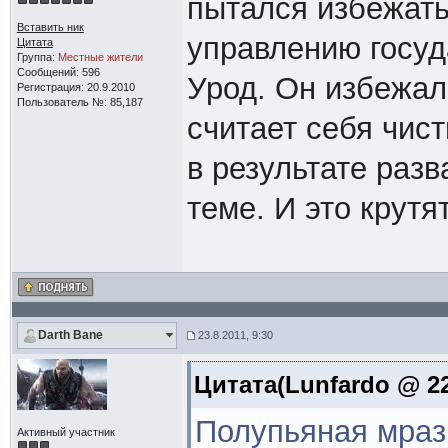
пытался избежать
Вставить ник
управлению госуд
Цитата
Группа:
Местные жители
Сообщений: 596
Урод. Он избежал
Регистрация: 20.9.2010
Пользователь №: 85,187
считает себя чист
в результате разв
теме. И это крутя
Darth Bane
23.8.2011, 9:30
Цитата(Lunfardo @ 22
Полупьяная мраз
Активный участник