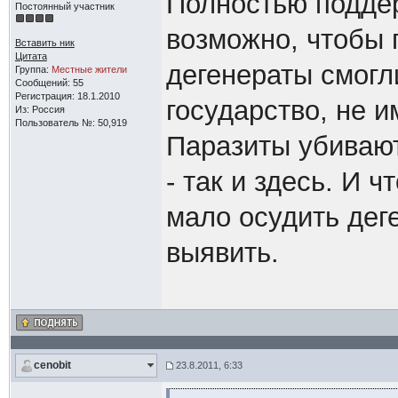
Полностью поддер
Постоянный участник
возможно, чтобы 
Вставить ник
Цитата
дегенераты смогл
Группа:
Местные жители
Сообщений: 55
Регистрация: 18.1.2010
государство, не 
Из: Россия
Пользователь №: 50,919
Паразиты убиваю
- так и здесь. И ч
мало осудить дег
выявить.
cenobit
23.8.2011, 6:33