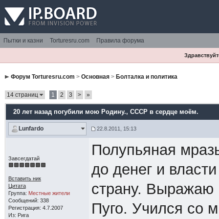
Пытки и казни
Torturesru.com
Правила форума
Здравствуйте
Форум Torturesru.com
>
Основная
>
Болталка и политика
14 страниц
1
2
3
>
»
20 лет назад погубили мою Родину.
, СССР в сердце моём.
Lunfardo
22.8.2011, 15:13
Полупьяная мраз
Завсегдатай
до денег и власт
Вставить ник
страну. Выражаю
Цитата
Группа:
Местные жители
Сообщений: 338
Пуго. Учился со м
Регистрация: 4.7.2007
Из: Рига