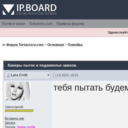
Пытки и казни
Torturesru.com
Правила форума
Здравствуйте
Форум Torturesru.com
>
Основная
>
Помойка
Камеры пыток и подземелья замков.
Lara Croft
2.8.2023, 18:53
тебя пытать буде
Завсегдатай
Вставить ник
Цитата
Группа:
Члены клуба