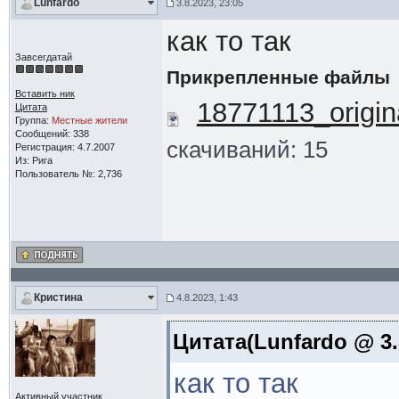
Lunfardo
3.8.2023, 23:05
как то так
Завсегдатай
Прикрепленные файлы
Вставить ник
18771113_origina
Цитата
Группа:
Местные жители
Сообщений: 338
скачиваний: 15
Регистрация: 4.7.2007
Из: Рига
Пользователь №: 2,736
Кристина
4.8.2023, 1:43
Цитата(Lunfardo @ 3.
как то так
Активный участник