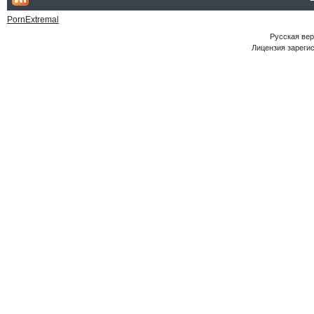
PornExtremal
Русская ве
Лицензия зарегис