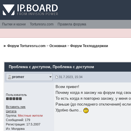
Пытки и казни
Torturesru.com
Правила форума
Форум Torturesru.com
>
Основная
>
Форум Техподдержки
Проблема с доступом
, Проблема с доступом
promer
31.7.2023, 15:34
Всем привет!
Почему когда я захожу на форум под сво
Пользователь
То есть когда я повторно захожу, у меня 
Раньше (до последнего отключения) если 
Вставить ник
Удобно было...
Цитата
Группа:
Местные жители
Сообщений: 179
Регистрация: 17.5.2007
Из: Молдова